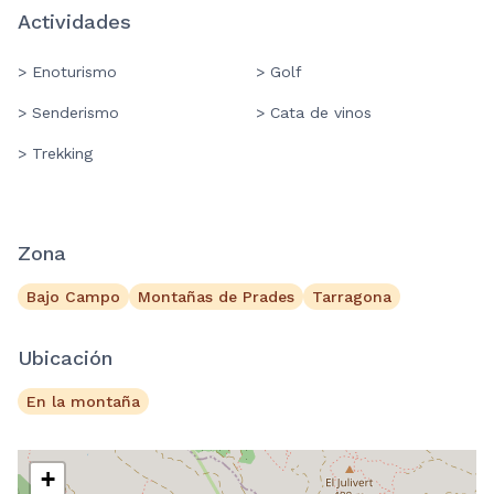
Actividades
> Enoturismo
> Golf
> Senderismo
> Cata de vinos
> Trekking
Zona
Bajo Campo
Montañas de Prades
Tarragona
Ubicación
En la montaña
+