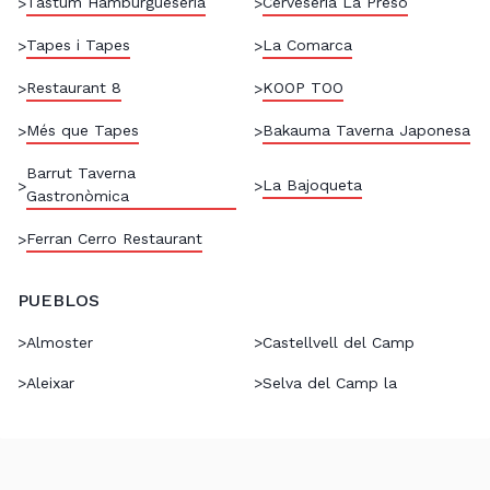
Tàstum Hamburgueseria
Cerveseria La Presó
>
>
Tapes i Tapes
La Comarca
>
>
Restaurant 8
KOOP TOO
>
>
Més que Tapes
Bakauma Taverna Japonesa
>
>
Barrut Taverna
La Bajoqueta
>
>
Gastronòmica
Ferran Cerro Restaurant
>
PUEBLOS
>
Almoster
>
Castellvell del Camp
>
Aleixar
>
Selva del Camp la