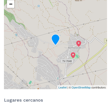
−
Leaflet
| ©
OpenStreetMap
contributors
Lugares cercanos