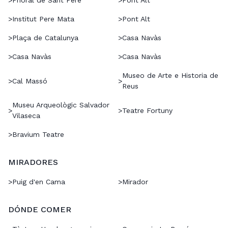
>
Prioral de Sant Pere
>
Pont Alt
>
Institut Pere Mata
>
Pont Alt
>
Plaça de Catalunya
>
Casa Navàs
>
Casa Navàs
>
Casa Navàs
Museo de Arte e Historia de
>
Cal Massó
>
Reus
Museu Arqueològic Salvador
>
>
Teatre Fortuny
Vilaseca
>
Bravium Teatre
MIRADORES
>
Puig d'en Cama
>
Mirador
DÓNDE COMER