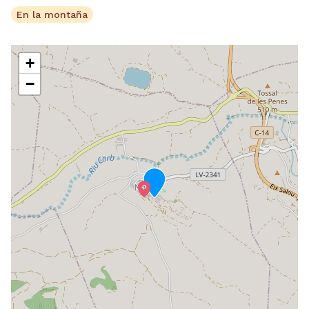
En la montaña
+
−