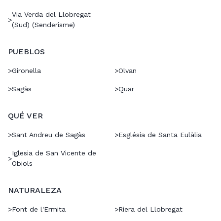
Via Verda del Llobregat
>
(Sud) (Senderisme)
PUEBLOS
>
Gironella
>
Olvan
>
Sagàs
>
Quar
QUÉ VER
>
Sant Andreu de Sagàs
>
Església de Santa Eulàlia
Iglesia de San Vicente de
>
Obiols
NATURALEZA
>
Font de l'Ermita
>
Riera del Llobregat