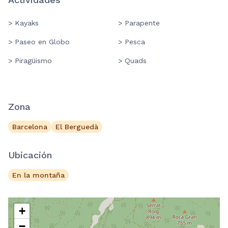
> Kayaks
> Parapente
> Paseo en Globo
> Pesca
> Piragüismo
> Quads
Zona
Barcelona
El Berguedà
Ubicación
En la montaña
+
−