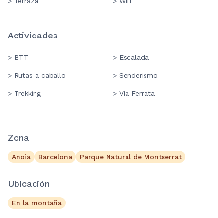
> Terraza
> Wifi
Actividades
> BTT
> Escalada
> Rutas a caballo
> Senderismo
> Trekking
> Vía Ferrata
Zona
Anoia
Barcelona
Parque Natural de Montserrat
Ubicación
En la montaña