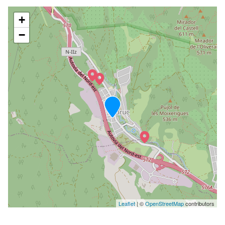
+
−
Leaflet
| ©
OpenStreetMap
contributors