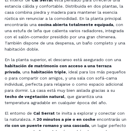
El interior de
Cal Serrat
está pensado para ofrecerte una
estancia cálida y confortable. Distribuida en dos plantas, la
casa combina piedra y madera para mantener la esencia
rústica sin renunciar a la comodidad. En la planta principal
encontrarás una
cocina abierta totalmente equipada
, con
una estufa de leña que calienta varios radiadores, integrada
con el salón-comedor presidido por una gran chimenea.
También dispone de una despensa, un baño completo y una
habitación doble.
En la planta superior, el descanso está asegurado con una
habitación de matrimonio con acceso a una terraza
privada
, una
habitación triple
, ideal para los más pequeños
o para compartir con amigos, y una sala con sofá-cama
individual, perfecta para relajarse o como espacio adicional
para dormir. La casa está muy bien aislada gracias a su
techo de vegetación natural
, que garantiza una
temperatura agradable en cualquier época del año.
El entorno de
Cal Serrat
te invita a explorar y conectar con
la naturaleza. A
20 minutos a pie o en coche
encontrarás un
río con un puente romano y una cascada
, un lugar perfecto