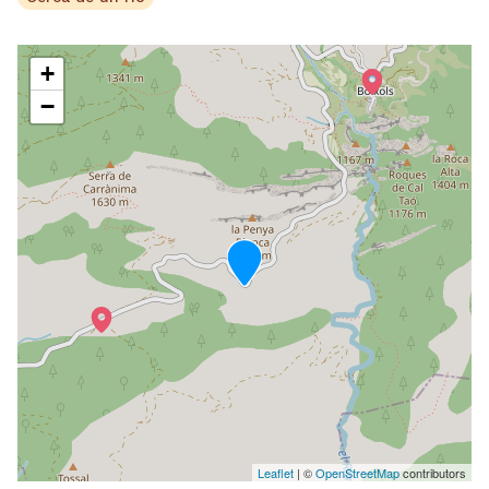
+
−
Leaflet
| ©
OpenStreetMap
contributors