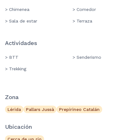
> Chimenea
> Comedor
> Sala de estar
> Terraza
Actividades
> BTT
> Senderismo
> Trekking
Zona
Lérida
Pallars Jussà
Prepirineo Catalán
Ubicación
Cerca de un río