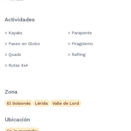
Actividades
> Kayaks
> Parapente
> Paseo en Globo
> Piragüismo
> Quads
> Rafting
> Rutas 4x4
Zona
El Solsonés
Lérida
Valle de Lord
Ubicación