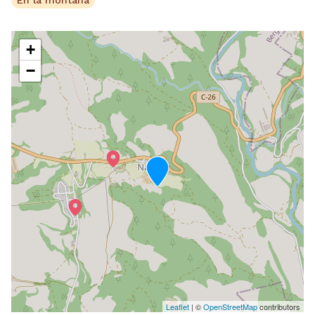
En la montaña
+
−
Leaflet
| ©
OpenStreetMap
contributors