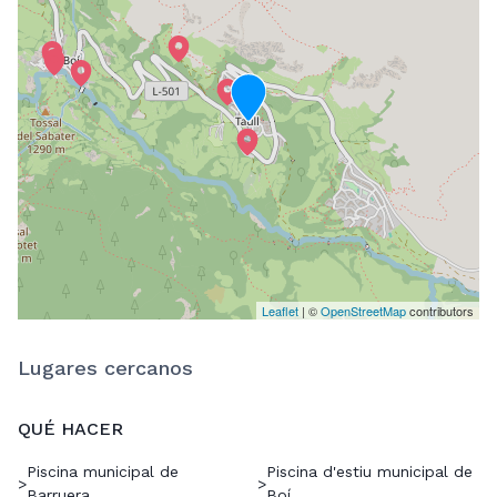
Leaflet
| ©
OpenStreetMap
contributors
Lugares cercanos
QUÉ HACER
Piscina municipal de
Piscina d'estiu municipal de
>
>
Barruera
Boí