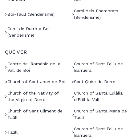
Camí dels Enamorats
>
Boi-Taüll (Senderisme)
>
(Senderisme)
Camí de Durro a Boí
>
(Senderisme)
QUÉ VER
Centre del Romànic de la
Church of Sant Feliu de
>
>
Vall de Boí
Barruera
>
Church of Sant Joan de Boí
>
Sant Quirc de Durro
Church of the Nativity of
Church of Santa Eulàlia
>
>
the Virgin of Durro
d'Erill la Vall
Church of Sant Climent de
Church of Santa Maria de
>
>
Taüll
Taüll
Church of Sant Feliu de
>
Taüll
>
Barruera