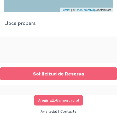
Leaflet
| ©
OpenStreetMap
contributors
Llocs propers
Sol·licitud de Reserva
Afegir allotjament rural
Avís legal
|
Contacte