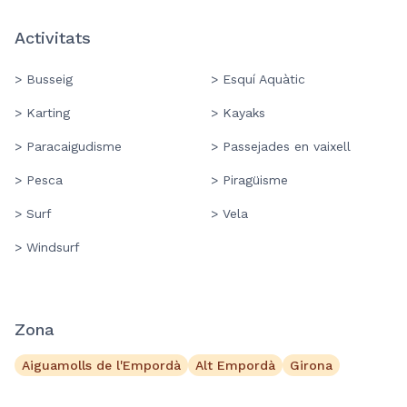
Activitats
> Busseig
> Esquí Aquàtic
> Karting
> Kayaks
> Paracaigudisme
> Passejades en vaixell
> Pesca
> Piragüisme
> Surf
> Vela
> Windsurf
Zona
Aiguamolls de l'Empordà
Alt Empordà
Girona