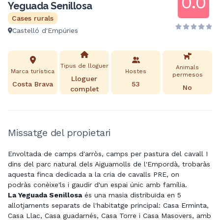
0.0
Yeguada Senillosa
Cases rurals
Castelló d'Empúries
Tipus de lloguer
Animals
Marca turística
Hostes
permesos
Lloguer
Costa Brava
53
No
complet
Missatge del propietari
Envoltada de camps d'arròs, camps per pastura del cavall I
dins del parc natural dels Aiguamolls de l'Empordà, trobaràs
aquesta finca dedicada a la cria de cavalls
PRE
, on
podràs
conèixe
'ls
i gaudir d'un espai únic amb família.
La
Yeguada
Senillosa
és una masia distribuïda en 5
allotjaments separats de l'habitatge principal: Casa
Erminta
,
Casa Llac, Casa
guadarnés
, Casa Torre i Casa Masovers, amb