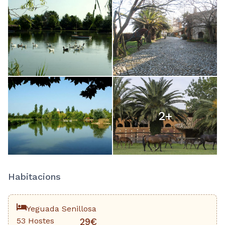
2
+
Habitacions
Yeguada Senillosa
53 Hostes
29€