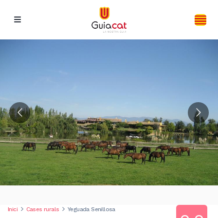
Inici
Cases rurals
Yeguada Senillosa