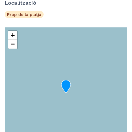
Localització
Prop de la platja
+
−