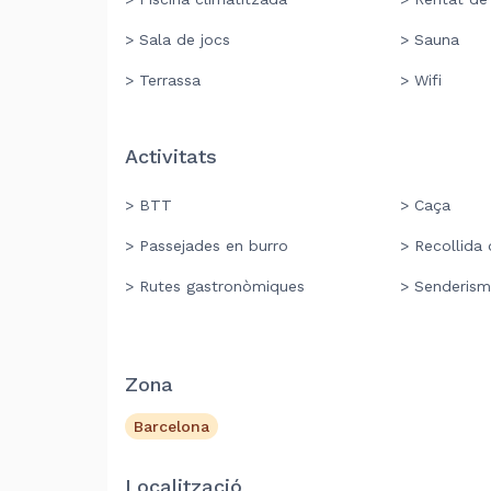
> Sala de jocs
> Sauna
> Terrassa
> Wifi
Activitats
> BTT
> Caça
> Passejades en burro
> Recollida 
> Rutes gastronòmiques
> Senderis
Zona
Barcelona
Localització