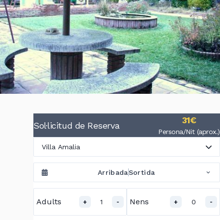
31€
Sol·licitud de Reserva
Persona/Nit (aprox.)
Villa Amalia
Arribada
Sortida
Adults
Nens
1
0
+
-
+
-