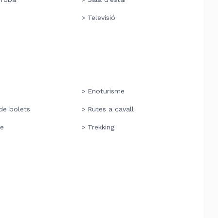
> Televisió
> Enoturisme
de bolets
> Rutes a cavall
me
> Trekking