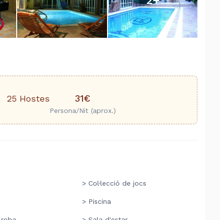
31€
25 Hostes
Persona/Nit (aprox.)
> Col·lecció de jocs
> Piscina
 roba
> Sala d'estar