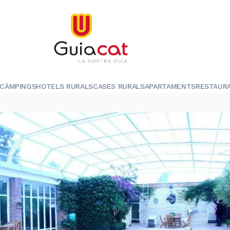
CÀMPINGS
HOTELS RURALS
CASES RURALS
APARTAMENTS
RESTAUR