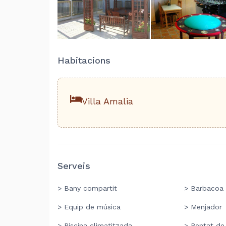
Habitacions
Villa Amalia
Serveis
> Bany compartit
> Barbacoa
> Equip de música
> Menjador
> Piscina climatitzada
> Rentat de