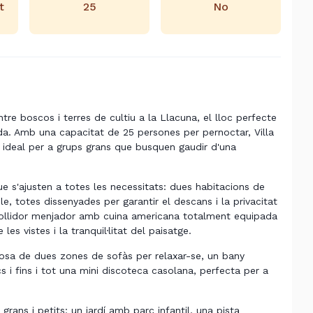
t
25
No
 entre boscos i terres de cultiu a la Llacuna, el lloc perfecte
da. Amb una capacitat de 25 persones per pernoctar, Villa
 ideal per a grups grans que busquen gaudir d'una
e s'ajusten a totes les necessitats: dues habitacions de
e, totes dissenyades per garantir el descans i la privacitat
collidor menjador amb cuina americana totalment equipada
es vistes i la tranquil·litat del paisatge.
isposa de dues zones de sofàs per relaxar-se, un bany
 i fins i tot una mini discoteca casolana, perfecta per a
 grans i petits: un jardí amb parc infantil, una pista