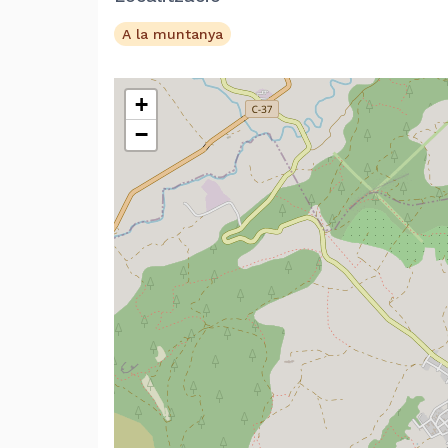
A la muntanya
+
−