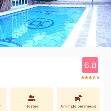
6.8
r
Hostes
Animals permesos