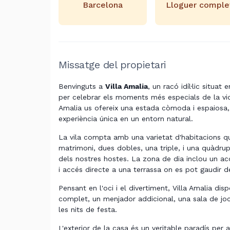
Barcelona
Lloguer comple
Missatge del propietari
Benvinguts a
Villa Amalia
, un racó idíl·lic situat
per celebrar els moments més especials de la vi
Amalia us ofereix una estada còmoda i espaiosa,
experiència única en un entorn natural.
La vila compta amb una varietat d'habitacions qu
matrimoni, dues dobles, una triple, i una quàdrupl
dels nostres hostes. La zona de dia inclou un a
i accés directe a una terrassa on es pot gaudir de l
Pensant en l'oci i el divertiment, Villa Amalia d
complet, un menjador addicional, una sala de jocs
les nits de festa.
L'exterior de la casa és un veritable paradís per a