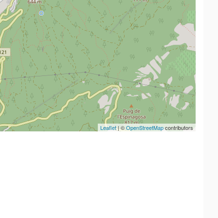
Leaflet
| ©
OpenStreetMap
contributors