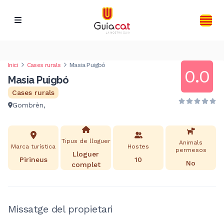
Inici
Cases rurals
Masia Puigbó
0.0
Masia Puigbó
Cases rurals
Gombrèn,
Tipus de lloguer
Animals
Marca turística
Hostes
permesos
Lloguer
Pirineus
10
No
complet
Missatge del propietari