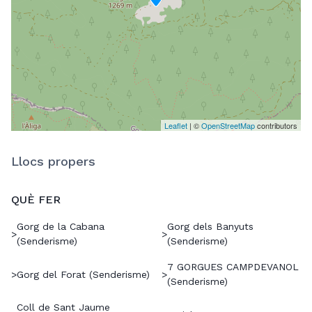
Leaflet
| ©
OpenStreetMap
contributors
Llocs propers
QUÈ FER
Gorg de la Cabana
Gorg dels Banyuts
>
>
(Senderisme)
(Senderisme)
7 GORGUES CAMPDEVANOL
>
Gorg del Forat (Senderisme)
>
(Senderisme)
Coll de Sant Jaume