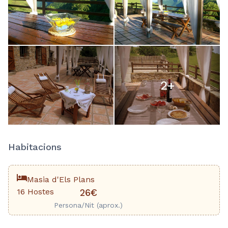
2
+
Habitacions
Masia d'Els Plans
16 Hostes
26€
Persona/Nit (aprox.)