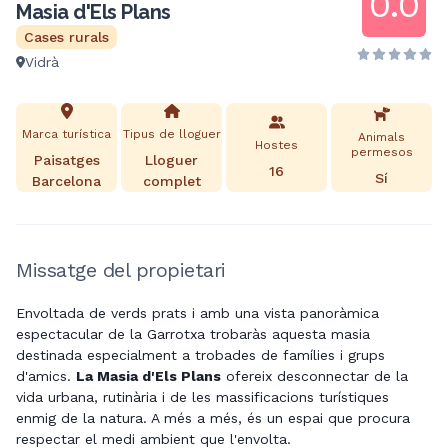
0.0
Masia d'Els Plans
Cases rurals
Vidrà
Marca turística
Tipus de lloguer
Animals
Hostes
permesos
Paisatges
Lloguer
16
Sí
Barcelona
complet
Missatge del propietari
Envoltada de verds prats i amb una vista panoràmica
espectacular de la Garrotxa trobaràs aquesta masia
destinada especialment a trobades de famílies i grups
d'amics.
La Masia d'Els Plans
ofereix desconnectar de la
vida urbana, rutinària i de les massificacions turístiques
enmig de la natura. A més a més, és un espai que procura
respectar el medi ambient que l'envolta.