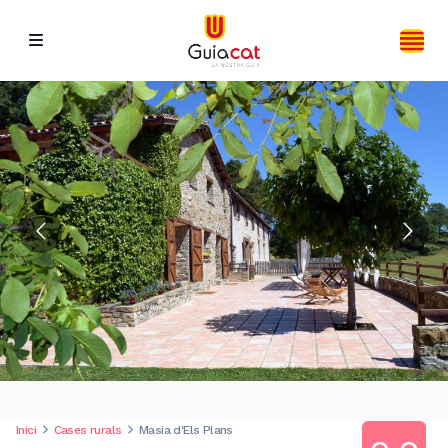
Inici
Cases rurals
Masia d'Els Plans