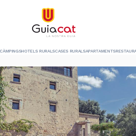
CÀMPINGS
HOTELS RURALS
CASES RURALS
APARTAMENTS
RESTAUR