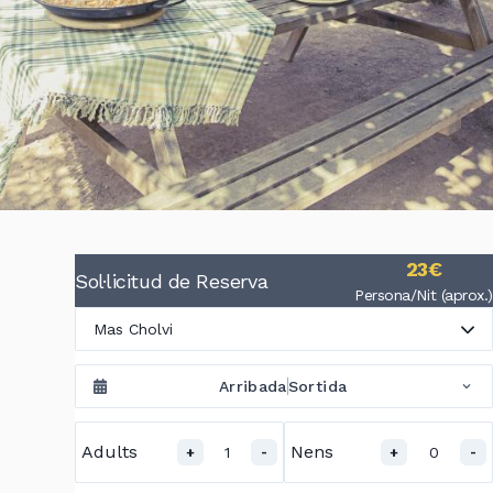
23€
Sol·licitud de Reserva
Persona/Nit (aprox.)
Mas Cholvi
Arribada
Sortida
Adults
Nens
1
0
+
-
+
-