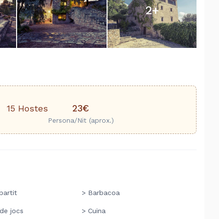
2
+
23€
15 Hostes
Persona/Nit (aprox.)
artit
> Barbacoa
 de jocs
> Cuina