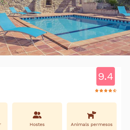
9.4
r
Hostes
Animals permesos