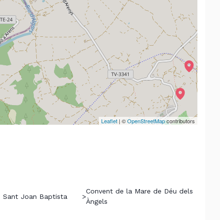
Leaflet
| ©
OpenStreetMap
contributors
Convent de la Mare de Déu dels
e Sant Joan Baptista
>
Àngels