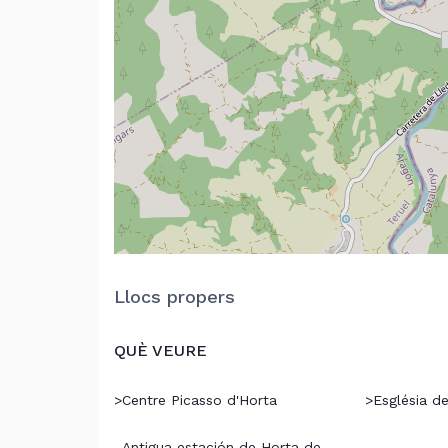
Llocs propers
QUÈ VEURE
>
Centre Picasso d'Horta
>
Església d
Antigua estación de Horta de