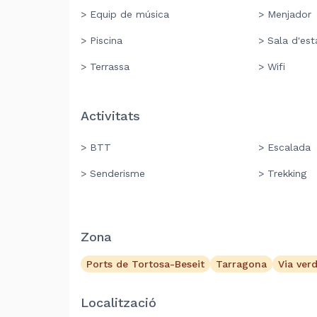
> Equip de música
> Menjador
> Piscina
> Sala d'est
> Terrassa
> Wifi
Activitats
> BTT
> Escalada
> Senderisme
> Trekking
Zona
Ports de Tortosa-Beseit
Tarragona
Via verd
Localització