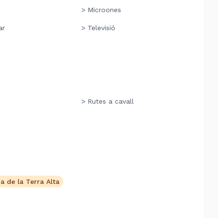
> Microones
ar
> Televisió
> Rutes a cavall
a de la Terra Alta