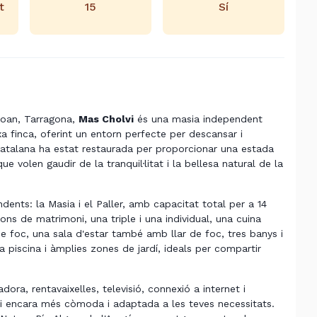
t
15
Sí
Joan, Tarragona,
Mas Cholvi
és una masia independent
xa finca, oferint un entorn perfecte per descansar i
atalana ha estat restaurada per proporcionar una estada
ue volen gaudir de la tranquil·litat i la bellesa natural de la
ents: la Masia i el Paller, amb capacitat total per a 14
ns de matrimoni, una triple i una individual, una cuina
foc, una sala d'estar també amb llar de foc, tres banys i
a piscina i àmplies zones de jardí, ideals per compartir
dora, rentavaixelles, televisió, connexió a internet i
i encara més còmoda i adaptada a les teves necessitats.