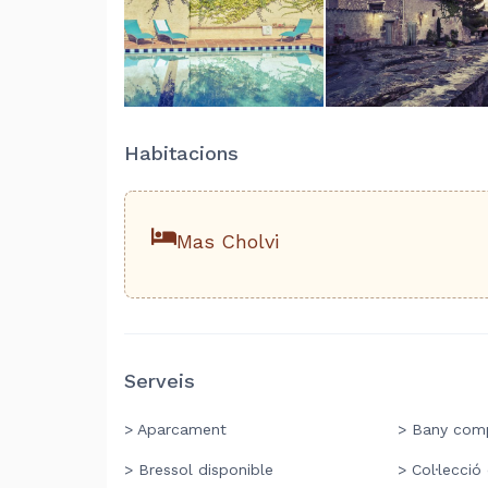
Habitacions
Mas Cholvi
Serveis
> Aparcament
> Bany comp
> Bressol disponible
> Col·lecció