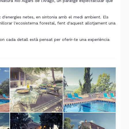
 Natura Río Algars de l'Aragó, un paratge espectacular que
 d'energies netes, en sintonia amb el medi ambient. Els
llorar l'ecosistema forestal, fent d'aquest allotjament una
 on cada detall està pensat per oferir-te una experiència