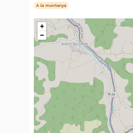
A la muntanya
+
−