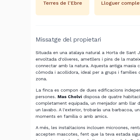
Terres de l'Ebre
Lloguer comple
Missatge del propietari
Situada en una atalaya natural a Horta de Sant 
envoltada d'oliveres, ametllers i pins de la matei
connectar amb la natura. Aquesta antiga masia c
còmoda i acollidora, ideal per a grups i famílies q
zona.
La finca es compon de dues edificacions independ
persones.
Mas Cholvi
disposa de quatre habitacio
completament equipada, un menjador amb llar de 
un lavabo. A l'exterior, trobaràs una barbacoa, un
moments en família o amb amics.
A més, les instal·lacions inclouen microones, renta
accepten mascotes, fent que la teva estada sigu