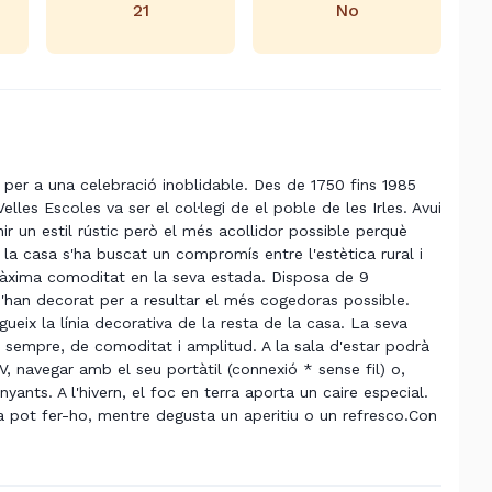
21
No
 per a una celebració inoblidable. Des de 1750 fins 1985
elles Escoles va ser el col·legi de el poble de les Irles. Avui
ir un estil rústic però el més acollidor possible perquè
 la casa s'ha buscat un compromís entre l'estètica rural i
màxima comoditat en la seva estada. Disposa de 9
 s'han decorat per a resultar el més cogedoras possible.
ueix la línia decorativa de la resta de la casa. La seva
, sempre, de comoditat i amplitud. A la sala d'estar podrà
TV, navegar amb el seu portàtil (connexió * sense fil) o,
nts. A l'hivern, el foc en terra aporta un caire especial.
assa pot fer-ho, mentre degusta un aperitiu o un refresco.Con