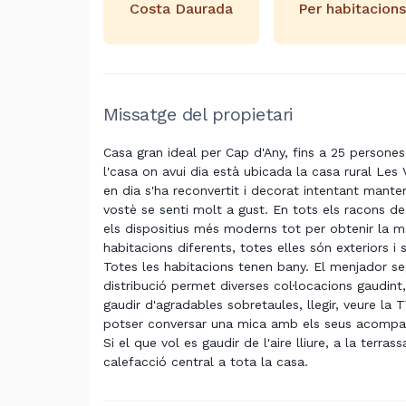
Costa Daurada
Per habitacions
Missatge del propietari
Casa gran ideal per Cap d'Any, fins a 25 persones
l'casa on avui dia està ubicada la casa rural Les V
en dia s'ha reconvertit i decorat intentant manten
vostè se senti molt a gust. En tots els racons de
els dispositius més moderns tot per obtenir la 
habitacions diferents, totes elles són exteriors i
Totes les habitacions tenen bany. El menjador seg
distribució permet diverses col·locacions gaudint
gaudir d'agradables sobretaules, llegir, veure la 
potser conversar una mica amb els seus acompanya
Si el que vol es gaudir de l'aire lliure, a la terr
calefacció central a tota la casa.