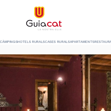
CÀMPINGS
HOTELS RURALS
CASES RURALS
APARTAMENTS
RESTAUR