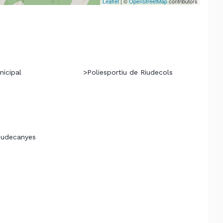
Leaflet
| ©
OpenStreetMap
contributors
nicipal
>
Poliesportiu de Riudecols
iudecanyes