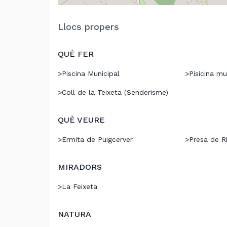
Llocs propers
QUÈ FER
>
Piscina Municipal
>
Pisicina mu
>
Coll de la Teixeta (Senderisme)
QUÈ VEURE
>
Ermita de Puigcerver
>
Presa de R
MIRADORS
>
La Feixeta
NATURA