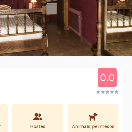
0.0
r
Hostes
Animals permesos