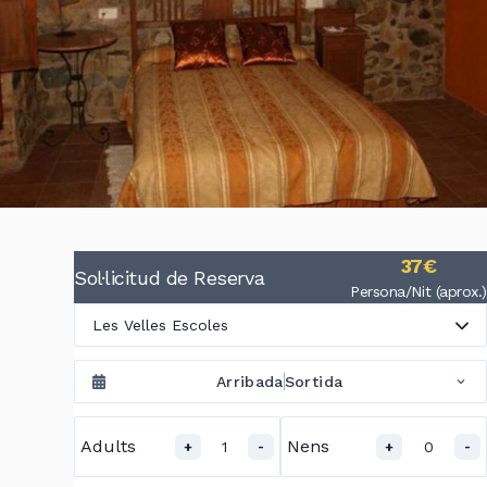
37€
Sol·licitud de Reserva
Persona/Nit (aprox.)
Les Velles Escoles
Arribada
Sortida
Adults
Nens
1
0
+
-
+
-