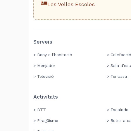
Les Velles Escoles
Serveis
> Bany a l'habitació
> Calefacci
> Menjador
> Sala d'est
> Televisió
> Terrassa
Activitats
> BTT
> Escalada
> Piragüisme
> Rutes a ca