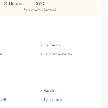
37€
21 Hostes
Persona/Nit (aprox.)
ó
> Llar de foc
ar
> Sala per a events
> Kayaks
vall
> Senderisme