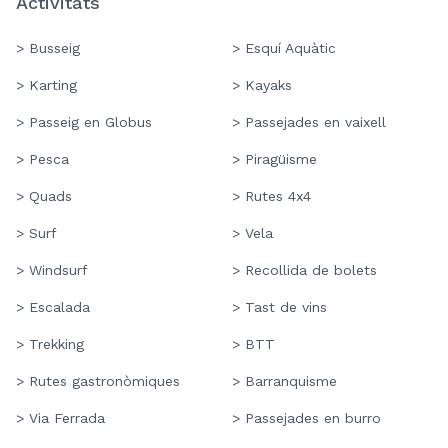
Activitats
> Busseig
> Esquí Aquàtic
> Karting
> Kayaks
> Passeig en Globus
> Passejades en vaixell
> Pesca
> Piragüisme
> Quads
> Rutes 4x4
> Surf
> Vela
> Windsurf
> Recollida de bolets
> Escalada
> Tast de vins
> Trekking
> BTT
> Rutes gastronòmiques
> Barranquisme
> Via Ferrada
> Passejades en burro