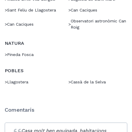
>
Sant Feliu de Llagostera
>
Can Caciques
Observatori astronòmic Can
>
Can Caciques
>
Roig
NATURA
>
Pineda Fosca
POBLES
>
Llagostera
>
Cassà de la Selva
Comentaris
Casa molt ben equipada, habitacions