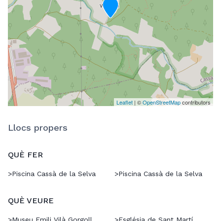
Leaflet
| ©
OpenStreetMap
contributors
Llocs propers
QUÈ FER
>
Piscina Cassà de la Selva
>
Piscina Cassà de la Selva
QUÈ VEURE
>
Museu Emili Vilà Gorgoll
>
Església de Sant Martí