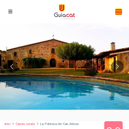
Inici
Cases rurals
La Pahissa de Can Abras