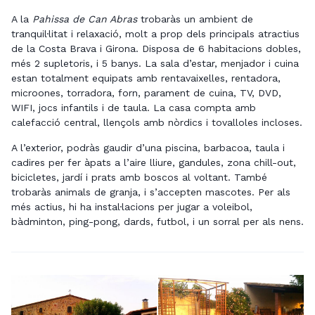
A la
Pahissa de Can Abras
trobaràs un ambient de
tranquil·litat i relaxació, molt a prop dels principals atractius
de la Costa Brava i Girona. Disposa de 6 habitacions dobles,
més 2 supletoris, i 5 banys. La sala d’estar, menjador i cuina
estan totalment equipats amb rentavaixelles, rentadora,
microones, torradora, forn, parament de cuina, TV, DVD,
WIFI, jocs infantils i de taula. La casa compta amb
calefacció central, llençols amb nòrdics i tovalloles incloses.
A l’exterior, podràs gaudir d’una piscina, barbacoa, taula i
cadires per fer àpats a l’aire lliure, gandules, zona chill-out,
bicicletes, jardí i prats amb boscos al voltant. També
trobaràs animals de granja, i s’accepten mascotes. Per als
més actius, hi ha instal·lacions per jugar a voleibol,
bàdminton, ping-pong, dards, futbol, i un sorral per als nens.