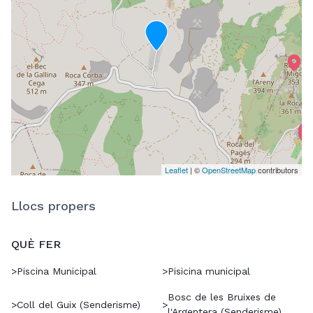
Leaflet
| ©
OpenStreetMap
contributors
Llocs propers
QUÈ FER
>
Piscina Municipal
>
Pisicina municipal
Bosc de les Bruixes de
>
Coll del Guix (Senderisme)
>
l'Argentera (Senderisme)