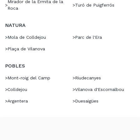
Mirador de la Ermita de la
>
>
Turó de Puigferrós
Roca
NATURA
>
Mola de Colldejou
>
Parc de l'Era
>
Plaça de Vilanova
POBLES
>
Mont-roig del Camp
>
Riudecanyes
>
Colldejou
>
Vilanova d'Escornalbou
>
Argentera
>
Duesaigües