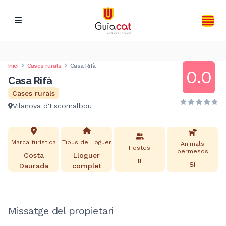
Inici
Cases rurals
Casa Rifà
0.0
Casa Rifà
Cases rurals
Vilanova d'Escornalbou
Marca turística
Tipus de lloguer
Animals
Hostes
permesos
Costa
Lloguer
8
Sí
Daurada
complet
Missatge del propietari