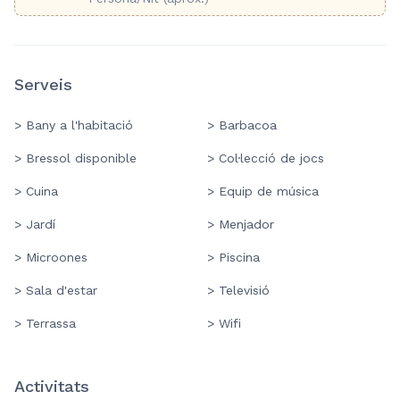
Serveis
> Bany a l'habitació
> Barbacoa
> Bressol disponible
> Col·lecció de jocs
> Cuina
> Equip de música
> Jardí
> Menjador
> Microones
> Piscina
> Sala d'estar
> Televisió
> Terrassa
> Wifi
Activitats