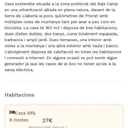
Casa sostenible situada a la zona prelitoral del Baix Camp
en una urbanització aïllada en plena natura, davant de la
Serra de Llaberia ia pocs quilòmetres de Priorat amb
múltiples rutes de muntanya tant per anar a peu com en
bicicleta. La casa té 160 m2 i disposa de tres habitacions,
dues d'elles dobles, dos banys, cuina totalment equipada,
barbacoa i ampli jardí. Dues terrasses, una interior amb
vistes a la muntanya i una altra exterior amb taula i bancs.
L'allotjament disposa de calefacció en totes les habitacions
i connexió a internet. En alguna ocasió es pot sentir algun
generador ja que les cases de el lloc no tenen accés a la
xarxa elèctrica.
Habitacions
Casa Rifà
8 Hostes
27€
Persona/Nit (aprox.)