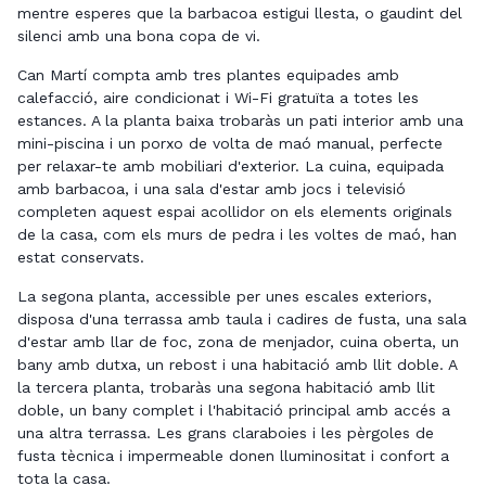
mentre esperes que la barbacoa estigui llesta, o gaudint del
silenci amb una bona copa de vi.
Can Martí compta amb tres plantes equipades amb
calefacció, aire condicionat i Wi-Fi gratuïta a totes les
estances. A la planta baixa trobaràs un pati interior amb una
mini-piscina i un porxo de volta de maó manual, perfecte
per relaxar-te amb mobiliari d'exterior. La cuina, equipada
amb barbacoa, i una sala d'estar amb jocs i televisió
completen aquest espai acollidor on els elements originals
de la casa, com els murs de pedra i les voltes de maó, han
estat conservats.
La segona planta, accessible per unes escales exteriors,
disposa d'una terrassa amb taula i cadires de fusta, una sala
d'estar amb llar de foc, zona de menjador, cuina oberta, un
bany amb dutxa, un rebost i una habitació amb llit doble. A
la tercera planta, trobaràs una segona habitació amb llit
doble, un bany complet i l'habitació principal amb accés a
una altra terrassa. Les grans claraboies i les pèrgoles de
fusta tècnica i impermeable donen lluminositat i confort a
tota la casa.