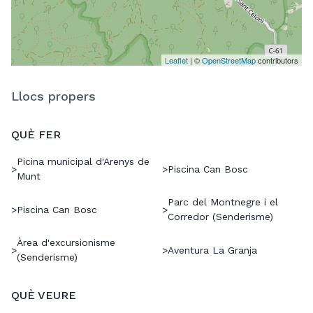
Leaflet
| ©
OpenStreetMap
contributors
Llocs propers
QUÈ FER
Picina municipal d'Arenys de
>
>
Piscina Can Bosc
Munt
Parc del Montnegre i el
>
Piscina Can Bosc
>
Corredor (Senderisme)
Àrea d'excursionisme
>
>
Aventura La Granja
(Senderisme)
QUÈ VEURE