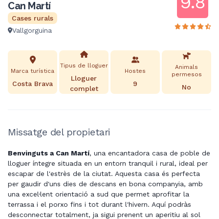
9.8
Can Martí
Cases rurals
Vallgorguina
Tipus de lloguer
Animals
Marca turística
Hostes
permesos
Lloguer
Costa Brava
9
No
complet
Missatge del propietari
Benvinguts a Can Martí
, una encantadora casa de poble de
lloguer íntegre situada en un entorn tranquil i rural, ideal per
escapar de l'estrès de la ciutat. Aquesta casa és perfecta
per gaudir d'uns dies de descans en bona companyia, amb
una excel·lent orientació a sud que permet aprofitar la
terrassa i el porxo fins i tot durant l'hivern. Aquí podràs
desconnectar totalment, ja sigui prenent un aperitiu al sol