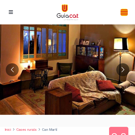
Inici
Cases rurals
Can Martí