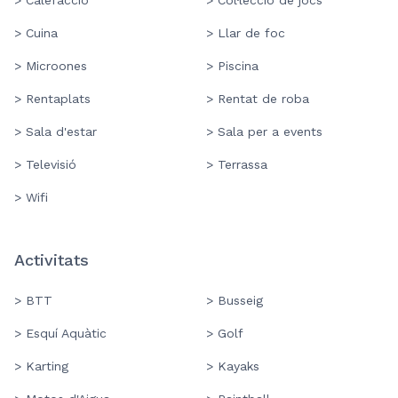
> Calefacció
> Col·lecció de jocs
> Cuina
> Llar de foc
> Microones
> Piscina
> Rentaplats
> Rentat de roba
> Sala d'estar
> Sala per a events
> Televisió
> Terrassa
> Wifi
Activitats
> BTT
> Busseig
> Esquí Aquàtic
> Golf
> Karting
> Kayaks