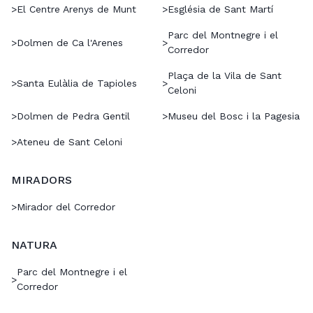
>
El Centre Arenys de Munt
>
Església de Sant Martí
Parc del Montnegre i el
>
Dolmen de Ca l'Arenes
>
Corredor
Plaça de la Vila de Sant
>
Santa Eulàlia de Tapioles
>
Celoni
>
Dolmen de Pedra Gentil
>
Museu del Bosc i la Pagesia
>
Ateneu de Sant Celoni
MIRADORS
>
Mirador del Corredor
NATURA
Parc del Montnegre i el
>
Corredor