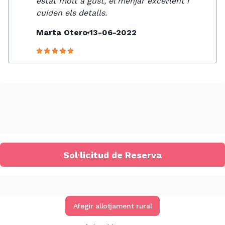
estat molt a gust, el menjar excel·lent i
cuiden els detalls.
Marta Otero
13-06-2022
Sol·licitud de Reserva
Afegir allotjament rural