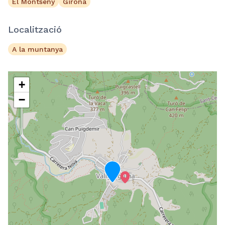
El Montseny
Girona
Localització
A la muntanya
+
−