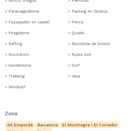
> Motos d'Aigua
> Paintball
> Paracaigudisme
> Passeig en Globus
> Passejades en vaixell
> Pesca
> Piragüisme
> Quads
> Rafting
> Recollida de bolets
> Rocòdrom
> Rutes 4x4
> Senderisme
> Surf
> Trekking
> Vela
> Windsurf
Zona
Alt Empordà
Barcelona
El Montnegre i El Corredor