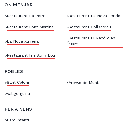
ON MENJAR
Restaurant La Parra
Restaurant La Nova Fonda
>
>
Restaurant Font Martina
Restaurant Collsacreu
>
>
Restaurant El Racó d'en
La Nova Xurreria
>
>
Marc
Restaurant I'm Sorry Loli
>
POBLES
Sant Celoni
>
>
Arenys de Munt
>
Vallgorguina
PER A NENS
>
Parc infantil