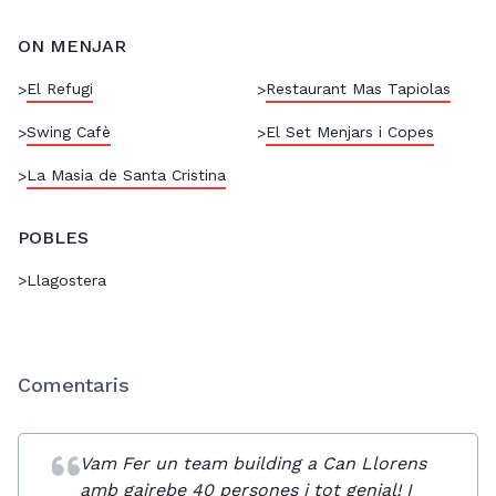
ON MENJAR
El Refugi
Restaurant Mas Tapiolas
>
>
Swing Cafè
El Set Menjars i Copes
>
>
La Masia de Santa Cristina
>
POBLES
>
Llagostera
Comentaris
Vam Fer un team building a Can Llorens
amb gairebe 40 persones i tot genial! I