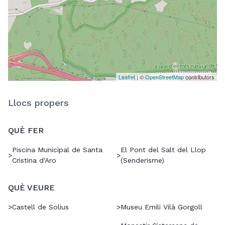
Leaflet
| ©
OpenStreetMap
contributors
Llocs propers
QUÈ FER
Piscina Municipal de Santa
El Pont del Salt del Llop
>
>
Cristina d'Aro
(Senderisme)
QUÈ VEURE
>
Castell de Solius
>
Museu Emili Vilà Gorgoll