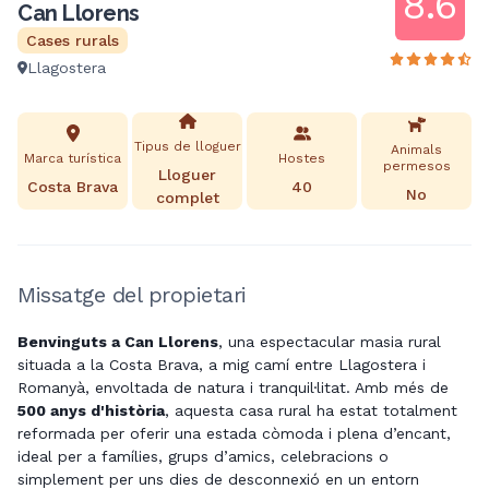
8.6
Can Llorens
Cases rurals
Llagostera
Tipus de lloguer
Animals
Marca turística
Hostes
permesos
Lloguer
Costa Brava
40
No
complet
Missatge del propietari
Benvinguts a Can Llorens
, una espectacular masia rural
situada a la Costa Brava, a mig camí entre Llagostera i
Romanyà, envoltada de natura i tranquil·litat. Amb més de
500 anys d'història
, aquesta casa rural ha estat totalment
reformada per oferir una estada còmoda i plena d’encant,
ideal per a famílies, grups d’amics, celebracions o
simplement per uns dies de desconnexió en un entorn