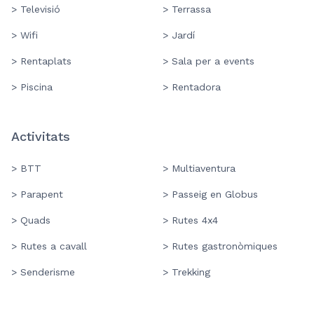
> Televisió
> Terrassa
> Wifi
> Jardí
> Rentaplats
> Sala per a events
> Piscina
> Rentadora
Activitats
> BTT
> Multiaventura
> Parapent
> Passeig en Globus
> Quads
> Rutes 4x4
> Rutes a cavall
> Rutes gastronòmiques
> Senderisme
> Trekking