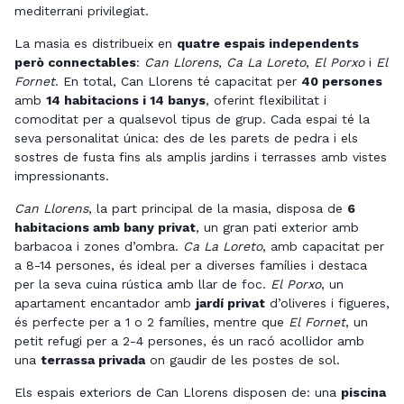
mediterrani privilegiat.
La masia es distribueix en
quatre espais independents
però connectables
:
Can Llorens
,
Ca La Loreto
,
El Porxo
i
El
Fornet
. En total, Can Llorens té capacitat per
40 persones
amb
14 habitacions i 14 banys
, oferint flexibilitat i
comoditat per a qualsevol tipus de grup. Cada espai té la
seva personalitat única: des de les parets de pedra i els
sostres de fusta fins als amplis jardins i terrasses amb vistes
impressionants.
Can Llorens
, la part principal de la masia, disposa de
6
habitacions amb bany privat
, un gran pati exterior amb
barbacoa i zones d’ombra.
Ca La Loreto
, amb capacitat per
a 8-14 persones, és ideal per a diverses famílies i destaca
per la seva cuina rústica amb llar de foc.
El Porxo
, un
apartament encantador amb
jardí privat
d’oliveres i figueres,
és perfecte per a 1 o 2 famílies, mentre que
El Fornet
, un
petit refugi per a 2-4 persones, és un racó acollidor amb
una
terrassa privada
on gaudir de les postes de sol.
Els espais exteriors de Can Llorens disposen de: una
piscina