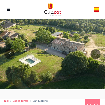
Inici
Cases rurals
Can Llorens