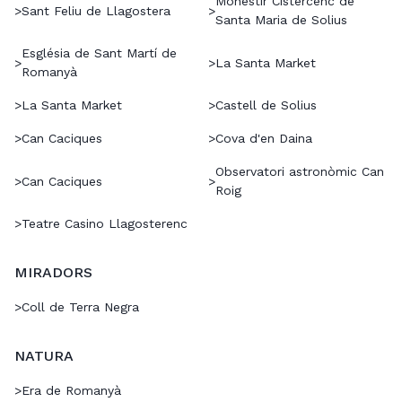
Monestir Cistercenc de
>
Sant Feliu de Llagostera
>
Santa Maria de Solius
Església de Sant Martí de
>
>
La Santa Market
Romanyà
>
La Santa Market
>
Castell de Solius
>
Can Caciques
>
Cova d'en Daina
Observatori astronòmic Can
>
Can Caciques
>
Roig
>
Teatre Casino Llagosterenc
MIRADORS
>
Coll de Terra Negra
NATURA
>
Era de Romanyà