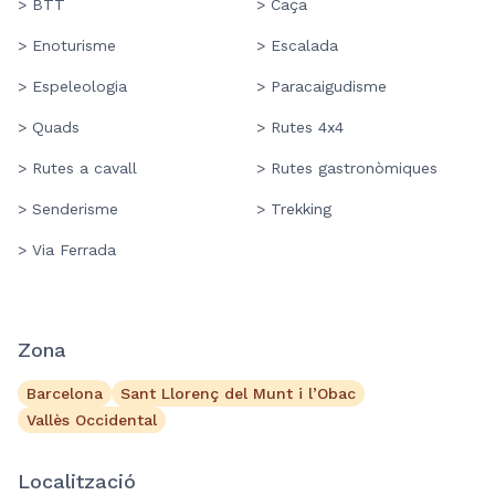
> BTT
> Caça
> Enoturisme
> Escalada
> Espeleologia
> Paracaigudisme
> Quads
> Rutes 4x4
> Rutes a cavall
> Rutes gastronòmiques
> Senderisme
> Trekking
> Via Ferrada
Zona
Barcelona
Sant Llorenç del Munt i l’Obac
Vallès Occidental
Localització