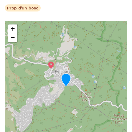
Prop d'un bosc
+
−