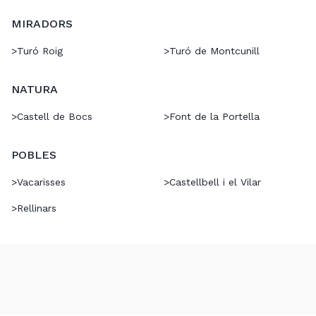
MIRADORS
>
Turó Roig
>
Turó de Montcunill
NATURA
>
Castell de Bocs
>
Font de la Portella
POBLES
>
Vacarisses
>
Castellbell i el Vilar
>
Rellinars