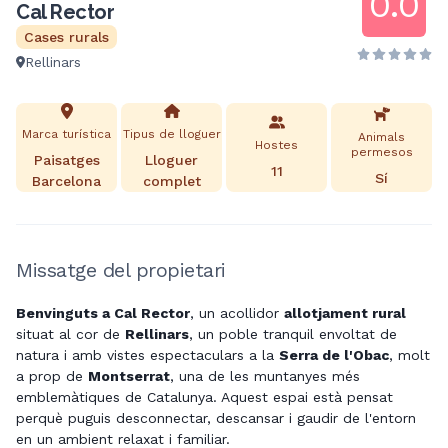
0.0
Cal Rector
Cases rurals
Rellinars
Marca turística
Tipus de lloguer
Animals
Hostes
permesos
Paisatges
Lloguer
11
Sí
Barcelona
complet
Missatge del propietari
Benvinguts a Cal Rector
, un acollidor
allotjament rural
situat al cor de
Rellinars
, un poble tranquil envoltat de
natura i amb vistes espectaculars a la
Serra de l'Obac
, molt
a prop de
Montserrat
, una de les muntanyes més
emblemàtiques de Catalunya. Aquest espai està pensat
perquè puguis desconnectar, descansar i gaudir de l'entorn
en un ambient relaxat i familiar.