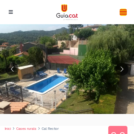
Inici
Cases rurals
Cal Rector