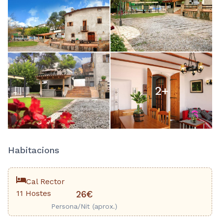
2
+
Habitacions
Cal Rector
11 Hostes
26€
Persona/Nit (aprox.)