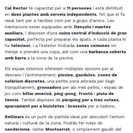
Cal Rector
té capacitat per a
11 persones
i està distribuït
en
dues plantes amb serveis independents
, fet que el fa
ideal tant per a famílies com per a grups d’amics. Les
habitacions estan equipades amb
llençols i mantes
auxiliars
, i disposes d'una
cuina central d’inducció de gran
capacitat
, perfecta per preparar els àpats. A cada planta hi
ha
televisor
, i a l’exterior trobaràs
zones comunes
on
menjar o prendre una copa, així com una
barbacoa coberta
amb barra
a la zona de la piscina.
Els espais exteriors ofereixen múltiples opcions per al
descans i l’entreteniment:
piscina
,
gandules
,
zones de
solàrium discretes
, una petita zona arbrada per llegir
tranquil·lament,
gronxadors
per als més petits, i espais de
joc com
billar americà
,
ping-pong
,
frontó
i
pista de
tennis
. També disposes de
pàrquing per a tres cotxes
,
aparcament per a bicicletes
i
bressols
per a nadons.
Rellinars
és un punt de partida ideal per descobrir l'entorn
natural i cultural de la zona. Podràs fer rutes de
senderisme
, visitar
Montserrat
, o simplement gaudir del