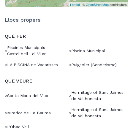
Leaflet
| ©
OpenStreetMap
contributors
Llocs propers
QUÈ FER
Piscines Municipals
>
>
Piscina Municipal
Castellbell i el Vilar
>
LA PISCINA de Vacarisses
>
Puigsoler (Senderisme)
QUÈ VEURE
Hermitage of Sant Jaimes
>
Santa Maria del Vilar
>
de Vallhonesta
Hermitage of Sant Jaimes
>
Mirador de La Bauma
>
de Vallhonesta
>
L'Obac Vell