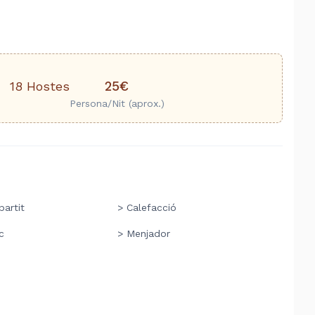
25€
18 Hostes
Persona/Nit (aprox.)
artit
> Calefacció
c
> Menjador