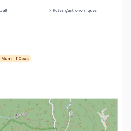
vall
> Rutes gastronòmiques
 Munt i l’Obac