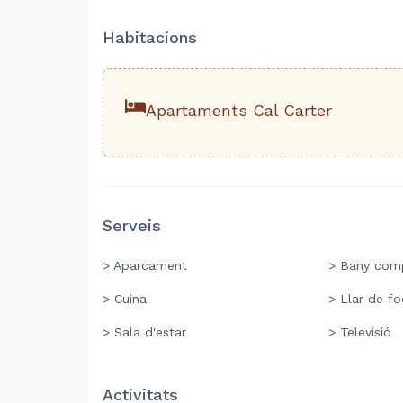
Habitacions
Apartaments Cal Carter
Serveis
> Aparcament
> Bany comp
> Cuina
> Llar de fo
> Sala d'estar
> Televisió
Activitats