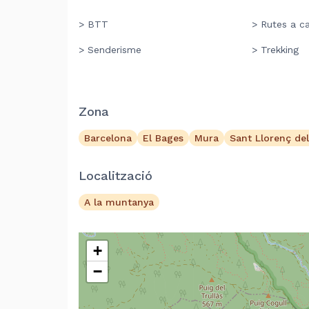
> BTT
> Rutes a ca
> Senderisme
> Trekking
Zona
Barcelona
El Bages
Mura
Sant Llorenç del
Localització
A la muntanya
+
−