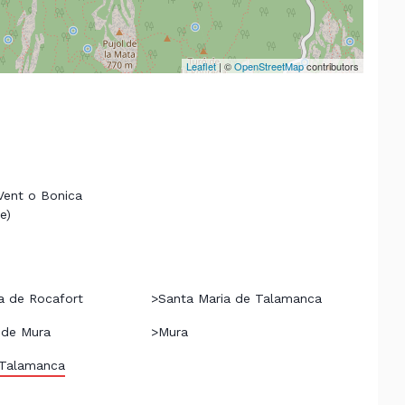
Leaflet
| ©
OpenStreetMap
contributors
 Vent o Bonica
e)
a de Rocafort
>
Santa Maria de Talamanca
c de Mura
>
Mura
 Talamanca