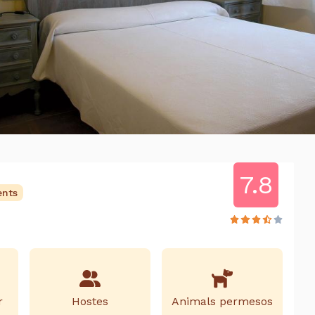
7.8
ents
r
Hostes
Animals permesos