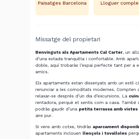
Paisatges Barcelona
Lloguer comple
Missatge del propietari
Benvinguts als Apartaments Cal Carter
, un all
d’una estada tranquil·la i confortable. Amb apa
doble, aquí trobaràs l’espai perfecte tant per 
amics.
Els apartaments estan dissenyats amb un estil càl
renunciar a les comoditats modernes. Compten
relaxar-se després d’un dia d’excursions. La
cuin
rentadora, perquè et sentis com a casa. També
podràs gaudir d’una
petita terrassa amb vistes 
aire pur.
Si vens amb cotxe, tindràs
aparcament disponib
apartaments inclouen
llençols i tovalloles
perqu