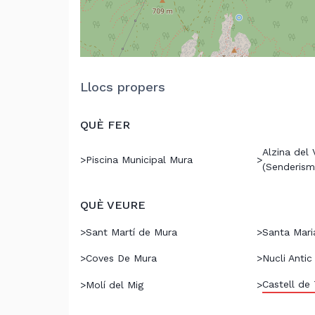
Llocs propers
QUÈ FER
Alzina del
>
Piscina Municipal Mura
>
(Senderism
QUÈ VEURE
>
Sant Martí de Mura
>
Santa Mari
>
Coves De Mura
>
Nucli Anti
Castell de
>
Molí del Mig
>