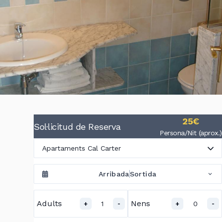
25€
Sol·licitud de Reserva
Persona/Nit (aprox.)
Apartaments Cal Carter
Arribada
Sortida
Adults
Nens
1
0
+
-
+
-