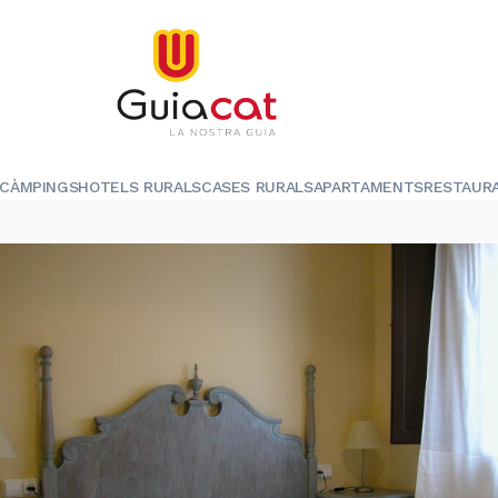
CÀMPINGS
HOTELS RURALS
CASES RURALS
APARTAMENTS
RESTAUR