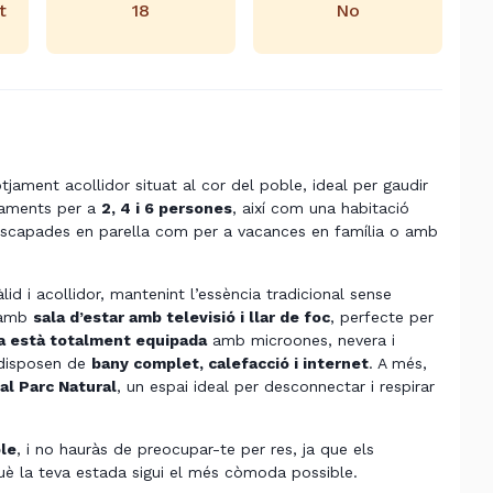
t
18
No
otjament acollidor situat al cor del poble, ideal per gaudir
rtaments per a
2, 4 i 6 persones
, així com una habitació
a escapades en parella com per a vacances en família o amb
id i acollidor, mantenint l’essència tradicional sense
 amb
sala d’estar amb televisió i llar de foc
, perfecte per
a està totalment equipada
amb microones, nevera i
 disposen de
bany complet, calefacció i internet
. A més,
al Parc Natural
, un espai ideal per desconnectar i respirar
le
, i no hauràs de preocupar-te per res, ja que els
è la teva estada sigui el més còmoda possible.