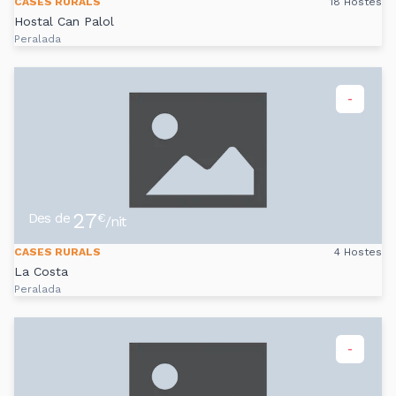
CASES RURALS
18 Hostes
Hostal Can Palol
Peralada
-
27
Des de
€
/nit
CASES RURALS
4 Hostes
La Costa
Peralada
-