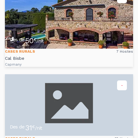
50
Des de
€
/nit
CASES RURALS
7 Hostes
Cal Bisbe
Capmany
-
31
Des de
€
/nit