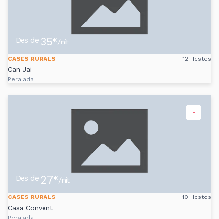
35
Des de
€
/nit
CASES RURALS
12 Hostes
Can Jai
Peralada
-
27
Des de
€
/nit
CASES RURALS
10 Hostes
Casa Convent
Peralada