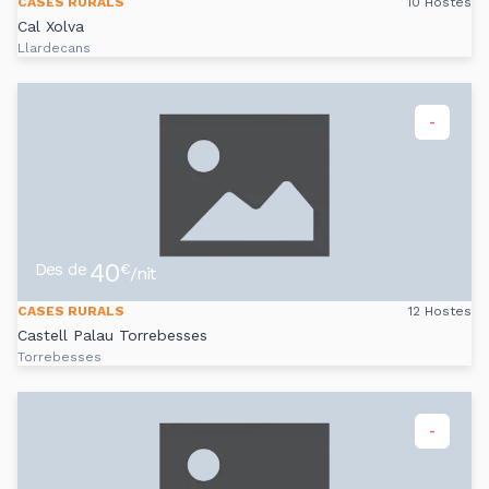
CASES RURALS
10 Hostes
Cal Xolva
Llardecans
-
40
Des de
€
/nit
CASES RURALS
12 Hostes
Castell Palau Torrebesses
Torrebesses
-