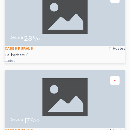
28
Des de
€
/nit
CASES RURALS
14 Hostes
Ca l'Arbequí
Lleida
-
17
Des de
€
/nit