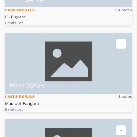
CASES RURALS
8 Hostes
El-Figueral
Benifallet
-
29
Des de
€
/nit
CASES RURALS
4 Hostes
Mas del Fangaro
Benifallet
-