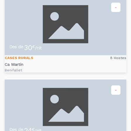
-
30
Des de
€
/nit
CASES RURALS
8 Hostes
Ca Martín
Benifallet
-
24
Des de
€
/nit