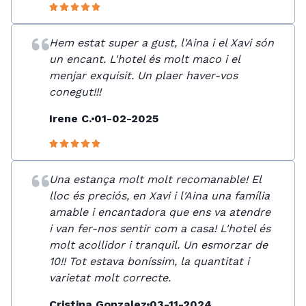
Hem estat super a gust, l'Aina i el Xavi són
un encant. L'hotel és molt maco i el
menjar exquisit. Un plaer haver-vos
conegut!!!
Irene C.
01-02-2025
Una estança molt molt recomanable! El
lloc és preciós, en Xavi i l'Aina una família
amable i encantadora que ens va atendre
i van fer-nos sentir com a casa! L'hotel és
molt acollidor i tranquil. Un esmorzar de
10!! Tot estava boníssim, la quantitat i
varietat molt correcte.
Cristina Gonzalez
03-11-2024