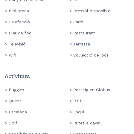
> Biblioteca
> Bressol disponible
> Calefacció
> Jardí
> Llar de foc
> Restaurant
> Televisió
> Terrassa
> Wifi
> Col·lecció de jocs
Activitats
> Buggies
> Passeig en Globus
> Quads
> BTT
> Escalada
> Esquí
> Golf
> Rutes a cavall