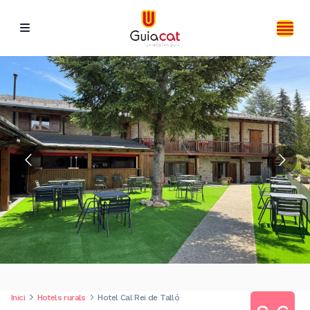
Inici
Hotels rurals
Hotel Cal Rei de Talló