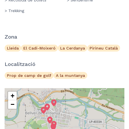
> Recollida de bolets
> Senderisme
> Trekking
Zona
Lleida
El Cadí-Moixeró
La Cerdanya
Pirineu Català
Localització
Prop de camp de golf
A la muntanya
+
−