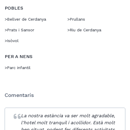
POBLES
>
Bellver de Cerdanya
>
Prullans
>
Prats i Sansor
>
Riu de Cerdanya
>
Isòvol
PER A NENS
>
Parc infantil
Comentaris
La nostra estància va ser molt agradable,
l'hotel molt tranquil i acollidor. Està molt
ben situat, podent fer diferents activitats