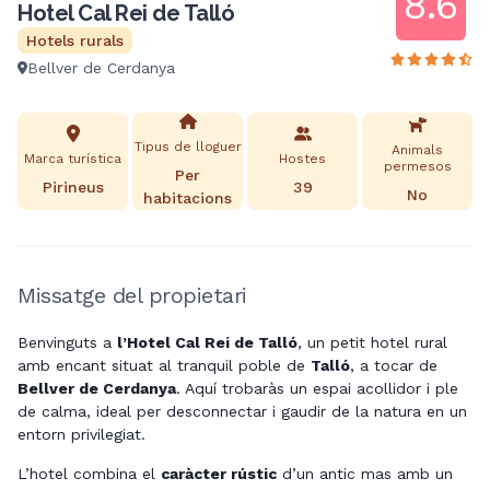
8.6
Hotel Cal Rei de Talló
Hotels rurals
Bellver de Cerdanya
Tipus de lloguer
Animals
Marca turística
Hostes
permesos
Per
Pirineus
39
No
habitacions
Missatge del propietari
Benvinguts a
l’Hotel Cal Rei de Talló
, un petit hotel rural
amb encant situat al tranquil poble de
Talló
, a tocar de
Bellver de Cerdanya
. Aquí trobaràs un espai acollidor i ple
de calma, ideal per desconnectar i gaudir de la natura en un
entorn privilegiat.
L’hotel combina el
caràcter rústic
d’un antic mas amb un