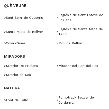
QUÈ VEURE
Església de Sant Esteve de
>
Sant Serni de Coborriu
>
Prullans
Església de Santa Maria de
>
Santa Maria de Bellver
>
Talló
>
Cova d'Anes
>
Molí de Bellver
MIRADORS
>
Mirador De Prullans
>
Mirador del Cap del Ras
>
Mirador de Nas
NATURA
Pumptrack Bellver de
>
Font de Talló
>
Cerdanya