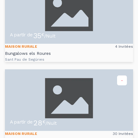
35
A partir de
€
/Nuit
MAISON RURALE
4 Invitées
Bungalows els Roures
Sant Pau de Segúries
-
28
A partir de
€
/Nuit
MAISON RURALE
30 Invitées