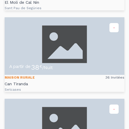
El Moli de Cal Nin
Sant Pau de Segúries
-
38
A partir de
€
/Nuit
MAISON RURALE
36 Invitées
Can Tiranda
Setcases
-