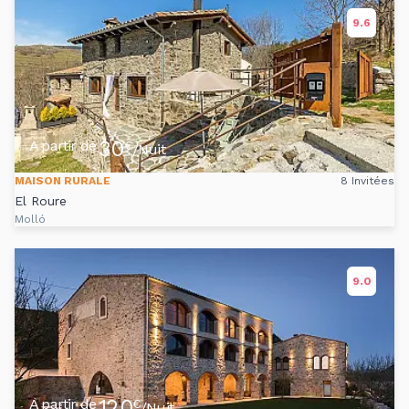
9.6
30
A partir de
€
/Nuit
MAISON RURALE
8 Invitées
El Roure
Molló
9.0
120
A partir de
€
/Nuit