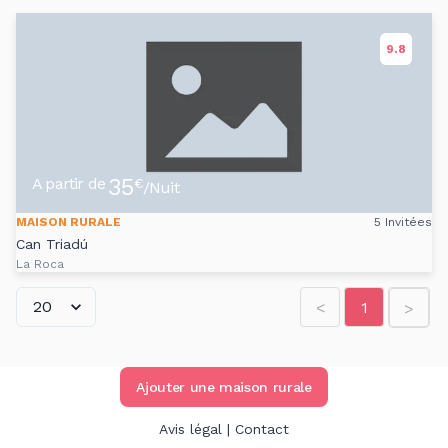
9.8
35
A partir de
€
/Nuit
MAISON RURALE
5 Invitées
Can Triadú
La Roca
<
1
>
Ajouter une maison rurale
Avis légal
|
Contact