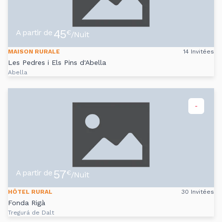
45
A partir de
€
/Nuit
MAISON RURALE
14 Invitées
Les Pedres i Els Pins d'Abella
Abella
-
57
A partir de
€
/Nuit
HÔTEL RURAL
30 Invitées
Fonda Rigà
Tregurá de Dalt