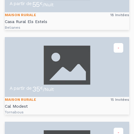
55
A partir de
€
/Nuit
MAISON RURALE
18 Invitées
Casa Rural Els Estels
Belianes
-
35
A partir de
€
/Nuit
MAISON RURALE
15 Invitées
Cal Modest
Tornabous
-