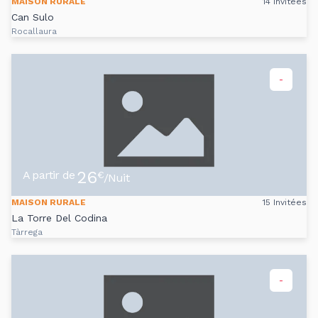
MAISON RURALE
14 Invitées
Can Sulo
Rocallaura
-
26
A partir de
€
/Nuit
MAISON RURALE
15 Invitées
La Torre Del Codina
Tàrrega
-