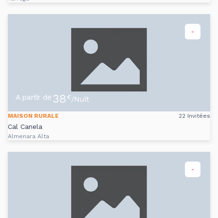
-
38
A partir de
€
/Nuit
MAISON RURALE
22 Invitées
Cal Canela
Almenara Alta
-