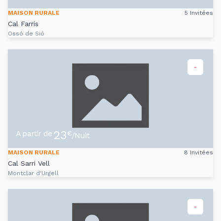
MAISON RURALE
5 Invitées
Cal Farris
Ossó de Sió
-
23
A partir de
€
/Nuit
MAISON RURALE
8 Invitées
Cal Sarri Vell
Montclar d'Urgell
-