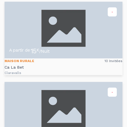
-
15
A partir de
€
/Nuit
MAISON RURALE
10 Invitées
Ca La Bet
Claravalls
-