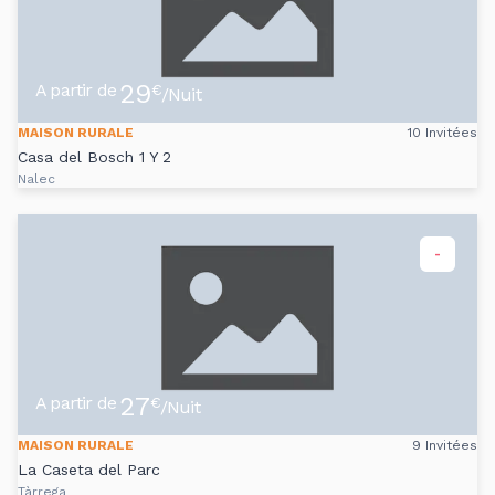
29
A partir de
€
/Nuit
MAISON RURALE
10 Invitées
Casa del Bosch 1 Y 2
Nalec
-
27
A partir de
€
/Nuit
MAISON RURALE
9 Invitées
La Caseta del Parc
Tàrrega