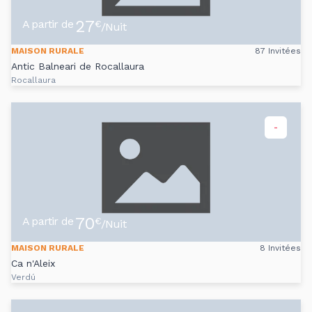
27
A partir de
€
/Nuit
MAISON RURALE
87 Invitées
Antic Balneari de Rocallaura
Rocallaura
-
70
A partir de
€
/Nuit
MAISON RURALE
8 Invitées
Ca n'Aleix
Verdú