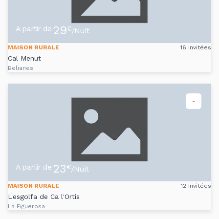
29
A partir de
€
/Nuit
MAISON RURALE
16 Invitées
Cal Menut
Belianes
-
23
A partir de
€
/Nuit
MAISON RURALE
12 Invitées
L'esgolfa de Ca l'Ortís
La Figuerosa