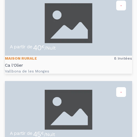
-
40
A partir de
€
/Nuit
MAISON RURALE
8 Invitées
Ca l'Olier
Vallbona de les Monges
-
45
A partir de
€
/Nuit