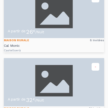
26
A partir de
€
/Nuit
MAISON RURALE
8 Invitées
Cal Monic
Castellserà
-
32
A partir de
€
/Nuit