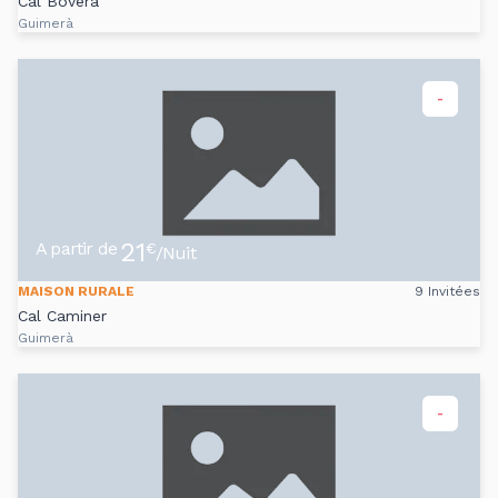
Cal Bovera
Guimerà
-
21
A partir de
€
/Nuit
MAISON RURALE
9 Invitées
Cal Caminer
Guimerà
-