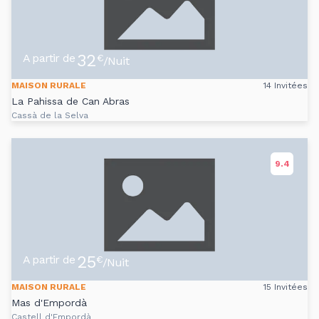
32
A partir de
€
/Nuit
MAISON RURALE
14 Invitées
La Pahissa de Can Abras
Cassà de la Selva
9.4
25
A partir de
€
/Nuit
MAISON RURALE
15 Invitées
Mas d'Empordà
Castell d'Empordà