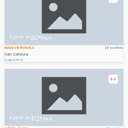
50
A partir de
€
/Nuit
MAISON RURALE
28 Invitées
Can Cateura
Llagostera
9.6
112
A partir de
€
/Nuit