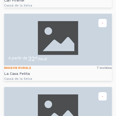
Can Piferrer
Cassà de la Selva
-
32
A partir de
€
/Nuit
MAISON RURALE
7 Invitées
La Casa Petita
Cassà de la Selva
-