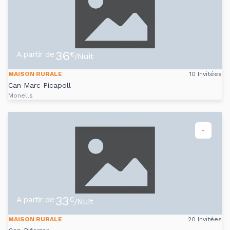
36
A partir de
€
/Nuit
MAISON RURALE
10 Invitées
Can Marc Picapoll
Monells
-
33
A partir de
€
/Nuit
MAISON RURALE
20 Invitées