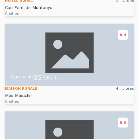
HÔTEL RURAL
2 Invitées
Can Font de Muntanya
Cruïlles
9.4
32
A partir de
€
/Nuit
MAISON RURALE
4 Invitées
Mas Masaller
Cruïlles
8.0