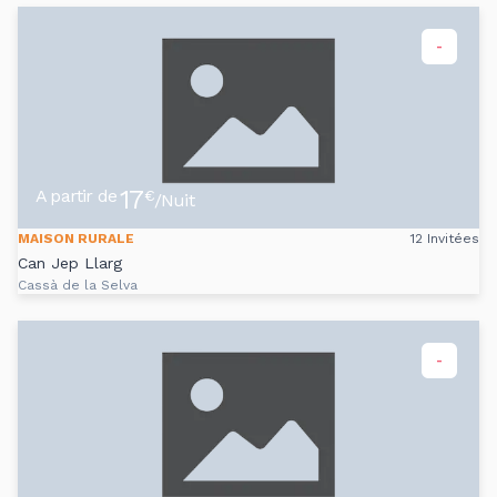
-
17
A partir de
€
/Nuit
MAISON RURALE
12 Invitées
Can Jep Llarg
Cassà de la Selva
-