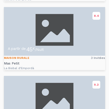
8.4
45
A partir de
€
/Nuit
MAISON RURALE
3 Invitées
Mas Petit
La Bisbal d'Empordà
9.2