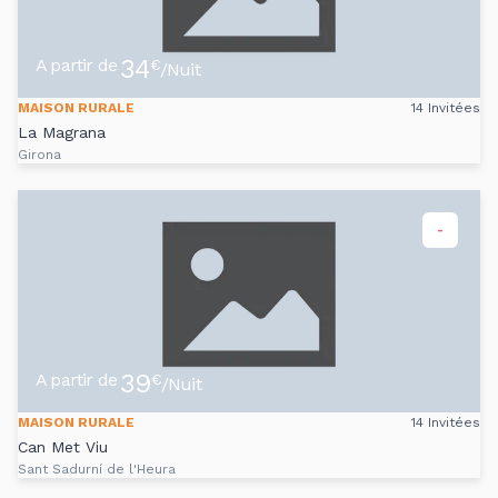
34
A partir de
€
/Nuit
MAISON RURALE
14 Invitées
La Magrana
Girona
-
39
A partir de
€
/Nuit
MAISON RURALE
14 Invitées
Can Met Viu
Sant Sadurní de l'Heura