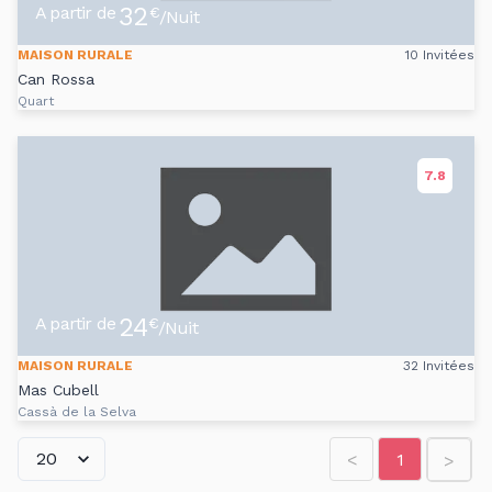
32
A partir de
€
/Nuit
MAISON RURALE
10 Invitées
Can Rossa
Quart
7.8
24
A partir de
€
/Nuit
MAISON RURALE
32 Invitées
Mas Cubell
Cassà de la Selva
<
1
>