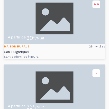
9.0
30
A partir de
€
/Nuit
MAISON RURALE
28 Invitées
Can Puigmiquel
Sant Sadurní de l'Heura
-
33
A partir de
€
/Nuit