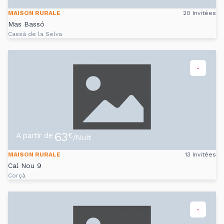
MAISON RURALE
20 Invitées
Mas Bassó
Cassà de la Selva
-
63
A partir de
€
/Nuit
MAISON RURALE
13 Invitées
Cal Nou 9
Corçà
-