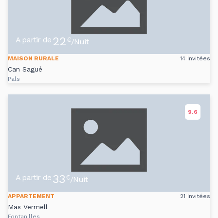
22
A partir de
€
/Nuit
MAISON RURALE
14 Invitées
Can Sagué
Pals
9.6
33
A partir de
€
/Nuit
APPARTEMENT
21 Invitées
Mas Vermell
Fontanilles