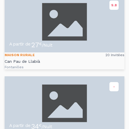
9.8
27
A partir de
€
/Nuit
MAISON RURALE
20 Invitées
Can Pau de Llabià
Fontanilles
-
34
A partir de
€
/Nuit