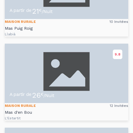
21
A partir de
€
/Nuit
MAISON RURALE
10 Invitées
Mas Puig Roig
Llabià
9.8
26
A partir de
€
/Nuit
MAISON RURALE
12 Invitées
Mas d'en Bou
L'Estartit