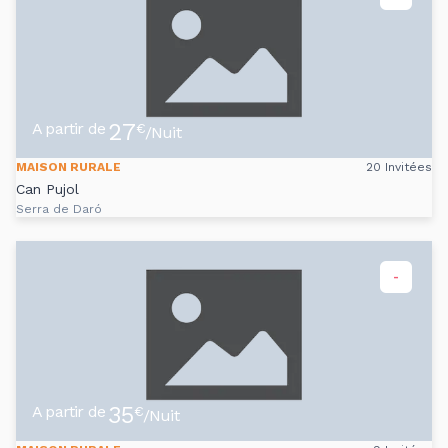
27
A partir de
€
/Nuit
MAISON RURALE
20 Invitées
Can Pujol
Serra de Daró
-
35
A partir de
€
/Nuit