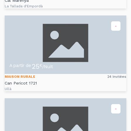
Cal Marenya
La Tallada d'Empordà
-
25
A partir de
€
/Nuit
MAISON RURALE
24 Invitées
Can Pericot 1721
Ullà
-