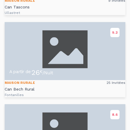
MAISON RURALE
9 Invitées
Can Tascons
Ullastret
9.2
26
A partir de
€
/Nuit
MAISON RURALE
25 Invitées
Can Bech Rural
Fontanilles
8.6