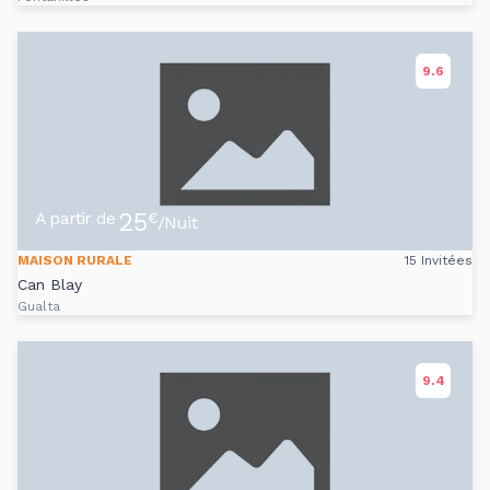
9.6
25
A partir de
€
/Nuit
MAISON RURALE
15 Invitées
Can Blay
Gualta
9.4