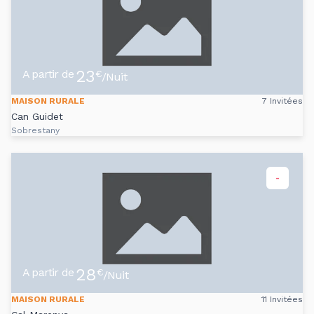
23
A partir de
€
/Nuit
MAISON RURALE
7 Invitées
Can Guidet
Sobrestany
-
28
A partir de
€
/Nuit
MAISON RURALE
11 Invitées