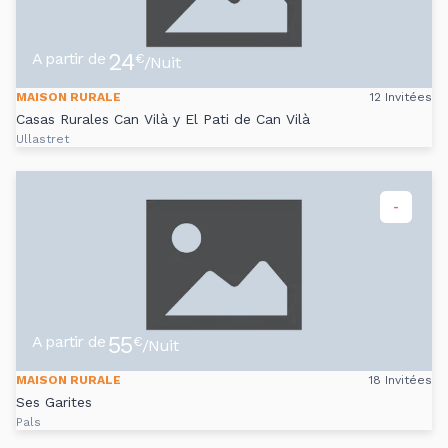
24
A partir de
€
/Nuit
MAISON RURALE
12 Invitées
Casas Rurales Can Vilà y El Pati de Can Vilà
Ullastret
-
55
A partir de
€
/Nuit
MAISON RURALE
18 Invitées
Ses Garites
Pals