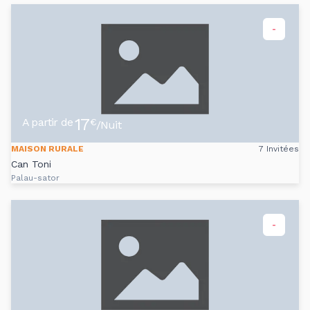
-
17
A partir de
€
/Nuit
MAISON RURALE
7 Invitées
Can Toni
Palau-sator
-