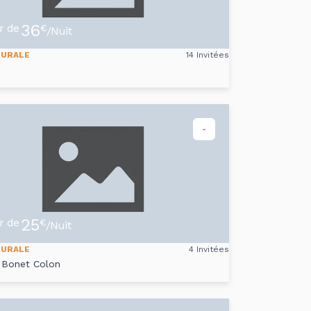
36
ir de
€
/Nuit
RURALE
14 Invitées
-
25
ir de
€
/Nuit
RURALE
4 Invitées
 Bonet Colon