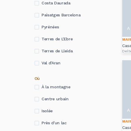
Costa Daurada
Paisatges Barcelona
Pyrénées
A 
Terres de L'Ebre
MAI
Cas
Terres de Lleida
Delt
Val d'Aran
Où
À la montagne
Centre urbain
A 
Isolée
MAI
Près d'un lac
Cas