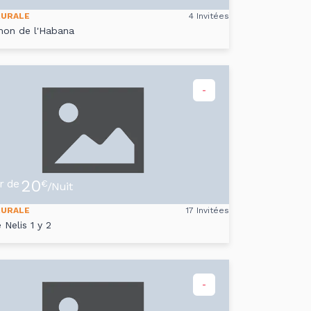
RURALE
4 Invitées
on de l'Habana
-
20
ir de
€
/Nuit
RURALE
17 Invitées
 Nelis 1 y 2
-