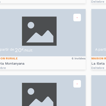
a
Deltebre
-
20
partir de
A part
€
/Nuit
SON RURALE
6 Invitées
MAISON 
eta Montanyana
La Illeta
ebre
Deltebre
-