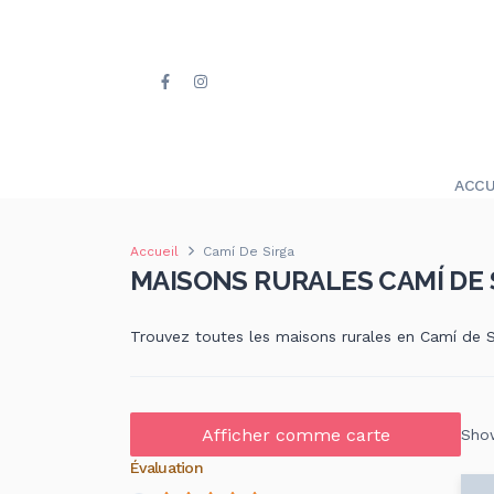
ACCU
Accueil
Camí De Sirga
MAISONS RURALES CAMÍ DE 
Trouvez toutes les maisons rurales en Camí de S
Afficher comme carte
Show
Évaluation