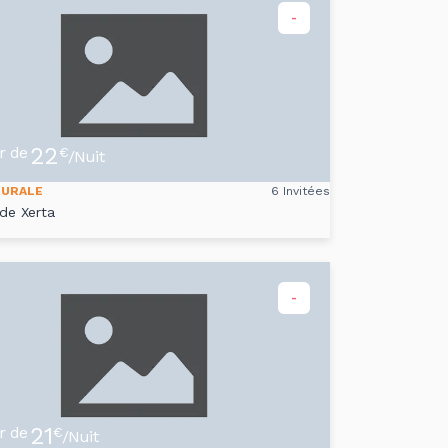
-
22
ir de
€
/Nuit
RURALE
6 Invitées
de Xerta
-
21
ir de
€
/Nuit