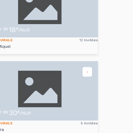
18
ir de
€
/Nuit
RURALE
12 Invitées
iquel
-
30
ir de
€
/Nuit
RURALE
5 Invitées
ra