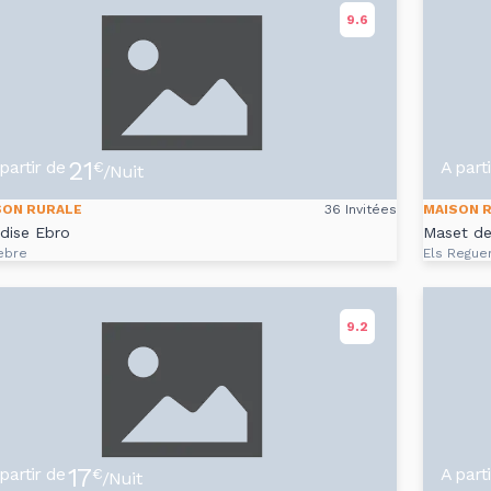
9.6
21
partir de
A part
€
/Nuit
SON RURALE
36 Invitées
MAISON 
dise Ebro
Maset de
ebre
Els Regue
9.2
17
partir de
A part
€
/Nuit