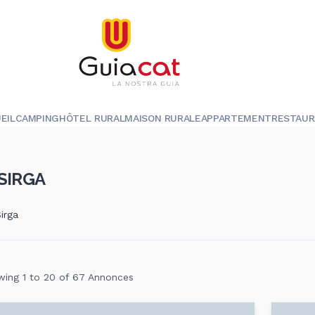
EIL
CAMPING
HÔTEL RURAL
MAISON RURALE
APPARTEMENT
RESTAU
SIRGA
irga
ing 1 to 20 of 67 Annonces