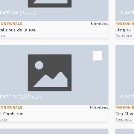
7
partir de
A part
€
/Nuit
SON RURALE
8 Invitées
MAISON 
al Pous de la Neu
Cling 43
osa
Deltebre
-
28
partir de
A part
€
/Nuit
SON RURALE
14 Invitées
MAISON 
e Forcheron
Can Clos
osta
Amposta