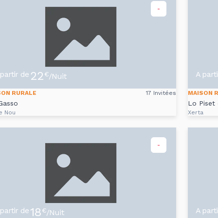
-
22
partir de
A part
€
/Nuit
SON RURALE
17 Invitées
MAISON 
Gasso
Lo Piset 
e Nou
Xerta
-
18
partir de
A part
€
/Nuit