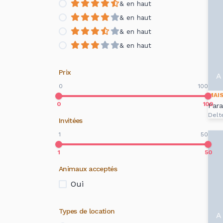
& en haut
& en haut
& en haut
& en haut
Prix
A 
0
100
MAI
0
100
Para
Delt
Invitées
1
50
1
50
Animaux acceptés
Oui
Types de location
A 