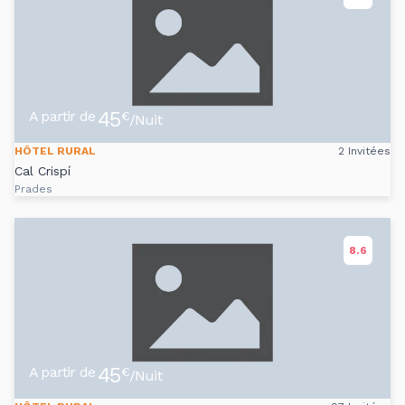
45
A partir de
€
/Nuit
HÔTEL RURAL
2 Invitées
Cal Crispí
Prades
8.6
45
A partir de
€
/Nuit