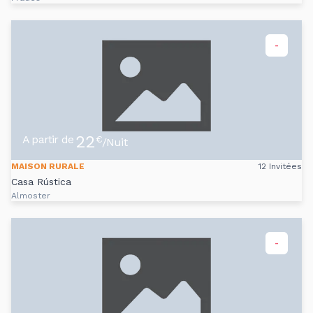
-
22
A partir de
€
/Nuit
MAISON RURALE
12 Invitées
Casa Rústica
Almoster
-