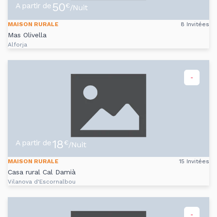
50
A partir de
€
/Nuit
MAISON RURALE
8 Invitées
Mas Olivella
Alforja
-
18
A partir de
€
/Nuit
MAISON RURALE
15 Invitées
Casa rural Cal Damià
Vilanova d'Escornalbou
-