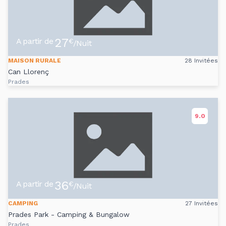
27
A partir de
€
/Nuit
MAISON RURALE
28 Invitées
Can Llorenç
Prades
9.0
36
A partir de
€
/Nuit
CAMPING
27 Invitées
Prades Park - Camping & Bungalow
Prades