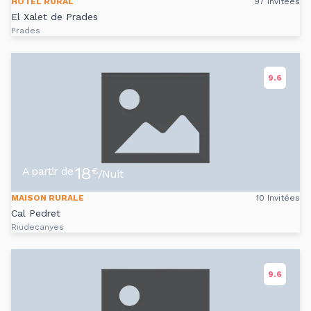
HÔTEL RURAL
97 Invitées
El Xalet de Prades
Prades
9.6
18
A partir de
€
/Nuit
MAISON RURALE
10 Invitées
Cal Pedret
Riudecanyes
9.6