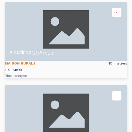
-
25
A partir de
€
/Nuit
MAISON RURALE
10 Invitées
Cal Masiu
Riudecanyes
-