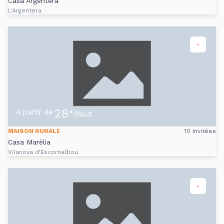
Casa Argentera
L'Argentera
-
28
A partir de
€
/Nuit
MAISON RURALE
10 Invitées
Casa Marèlia
Vilanova d'Escornalbou
-