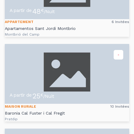
48
A partir de
€
/Nuit
APPARTEMENT
6 Invitées
Apartamentos Sant Jordi Montbrio
Montbrió del Camp
-
25
A partir de
€
/Nuit
MAISON RURALE
10 Invitées
Baronia Cal Fuster i Cal Fregit
Pratdip