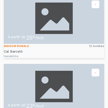
-
25
A partir de
€
/Nuit
MAISON RURALE
12 Invitées
Cal Barceló
Vandellòs
-
23
A partir de
€
/Nuit