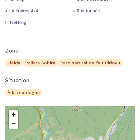
> Itinéraires 4x4
> Randonnée
> Trekking
Zone
Lleida
Pallars Sobirà
Parc natural de l'Alt Pirineu
Situation
À la montagne
+
−