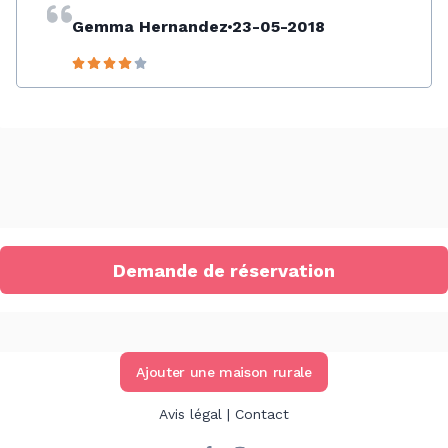
Gemma Hernandez
23-05-2018
Demande de réservation
Ajouter une maison rurale
GUIACAT RURAL
Sandra a récemment demandé une réservation à
Cal Capità
Avis légal
|
Contact
Cal Capità