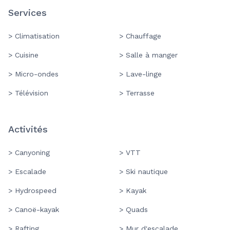
Services
> Climatisation
> Chauffage
> Cuisine
> Salle à manger
> Micro-ondes
> Lave-linge
> Télévision
> Terrasse
Activités
> Canyoning
> VTT
> Escalade
> Ski nautique
> Hydrospeed
> Kayak
> Canoë-kayak
> Quads
> Rafting
> Mur d'escalade