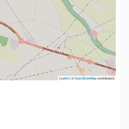
Leaflet
| ©
OpenStreetMap
contributors