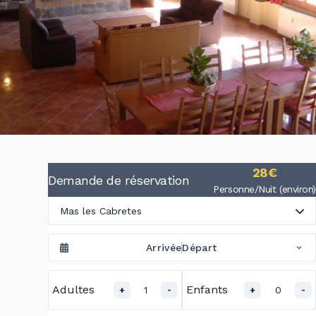
28€
Demande de réservation
Personne/Nuit (environ)
Mas les Cabretes
Arrivée
Départ
Adultes
Enfants
1
0
+
-
+
-