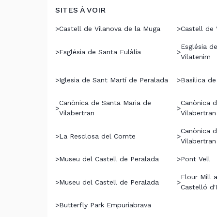
SITES À VOIR
>
Castell de Vilanova de la Muga
>
Castell de 
Església d
>
Església de Santa Eulàlia
>
Vilatenim
>
Iglesia de Sant Martí de Peralada
>
Basílica d
Canònica de Santa Maria de
Canònica d
>
>
Vilabertran
Vilabertran
Canònica d
>
La Resclosa del Comte
>
Vilabertran
>
Museu del Castell de Peralada
>
Pont Vell
Flour Mill
>
Museu del Castell de Peralada
>
Castelló d
>
Butterfly Park Empuriabrava