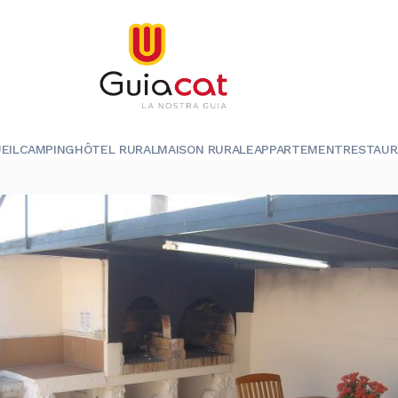
EIL
CAMPING
HÔTEL RURAL
MAISON RURALE
APPARTEMENT
RESTAU