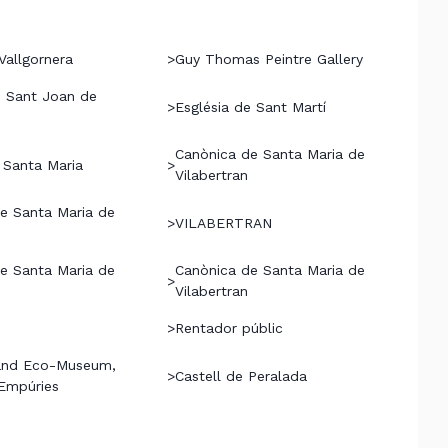
Vallgornera
>
Guy Thomas Peintre Gallery
e Sant Joan de
>
Església de Sant Martí
Canònica de Santa Maria de
e Santa Maria
>
Vilabertran
e Santa Maria de
>
VILABERTRAN
e Santa Maria de
Canònica de Santa Maria de
>
Vilabertran
>
Rentador públic
 and Eco-Museum,
>
Castell de Peralada
'Empúries