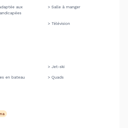
adaptée aux
> Salle à manger
andicapées
> Télévision
> Jet-ski
es en bateau
> Quads
ona