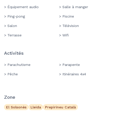
> Équipement audio
> Salle à manger
> Ping-pong
> Piscine
> Salon
> Télévision
> Terrasse
> Wifi
Activités
> Parachutisme
> Parapente
> Pêche
> Itinéraires 4x4
Zone
El Solsonès
Lleida
Prepirineu Català