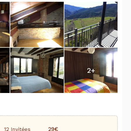
2
+
29€
12 Invitées