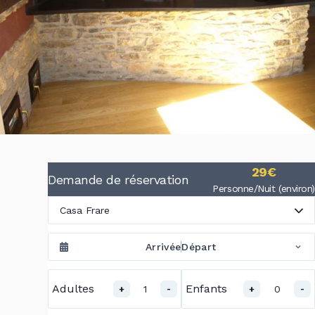
29€
Demande de réservation
Personne/Nuit (environ)
Casa Frare
Arrivée
Départ
Adultes
Enfants
1
0
+
-
+
-