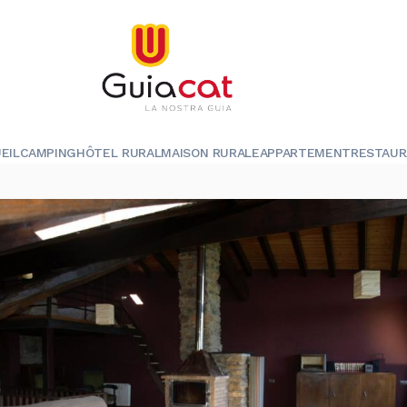
EIL
CAMPING
HÔTEL RURAL
MAISON RURALE
APPARTEMENT
RESTAU