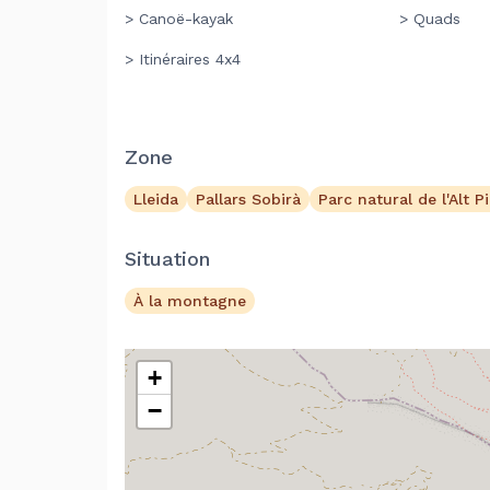
> Canoë-kayak
> Quads
> Itinéraires 4x4
Zone
Lleida
Pallars Sobirà
Parc natural de l'Alt P
Situation
À la montagne
+
−