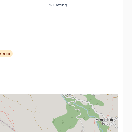
> Rafting
irineu