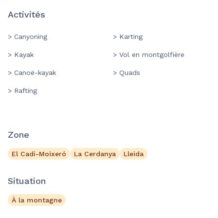
Activités
> Canyoning
> Karting
> Kayak
> Vol en montgolfière
> Canoë-kayak
> Quads
> Rafting
Zone
El Cadí-Moixeró
La Cerdanya
Lleida
Situation
À la montagne