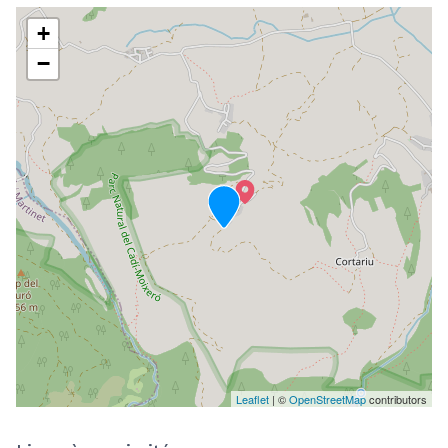
+
−
Leaflet
| ©
OpenStreetMap
contributors