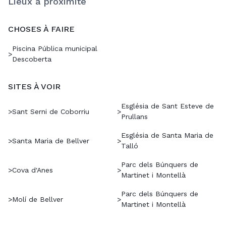
Lieux à proximité
CHOSES À FAIRE
Piscina Pública municipal
>
Descoberta
SITES À VOIR
Església de Sant Esteve de
>
Sant Serni de Coborriu
>
Prullans
Església de Santa Maria de
>
Santa Maria de Bellver
>
Talló
Parc dels Búnquers de
>
Cova d'Anes
>
Martinet i Montellà
Parc dels Búnquers de
>
Molí de Bellver
>
Martinet i Montellà