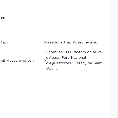
ura
Rialp
>
Freedom Trail Museum-prison
Ecomuseu Els Pastors de la Vall
d'Àssua. Parc Nacional
ail Museum-prison
>
d'Aigüestortes i Estany de Sant
Maurici