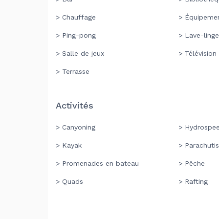
> Chauffage
> Équipemen
> Ping-pong
> Lave-linge
> Salle de jeux
> Télévision
> Terrasse
Activités
> Canyoning
> Hydrospe
> Kayak
> Parachuti
> Promenades en bateau
> Pêche
> Quads
> Rafting