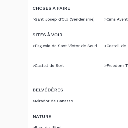
CHOSES À FAIRE
>
Sant Josep d'Olp (Senderisme)
>
Cims Avent
SITES À VOIR
>
Església de Sant Víctor de Seurí
>
Castell de 
>
Castell de Sort
>
Freedom Tr
BELVÉDÈRES
>
Mirador de Canasso
NATURE
>
Parc del Riuet