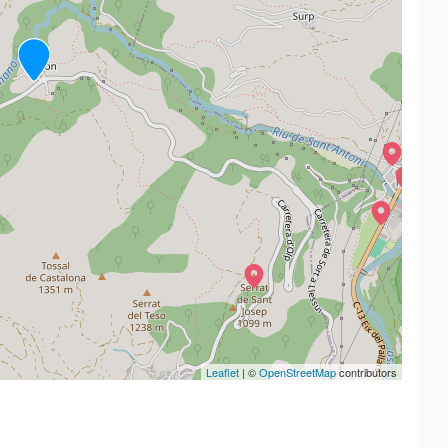
Leaflet
| ©
OpenStreetMap
contributors