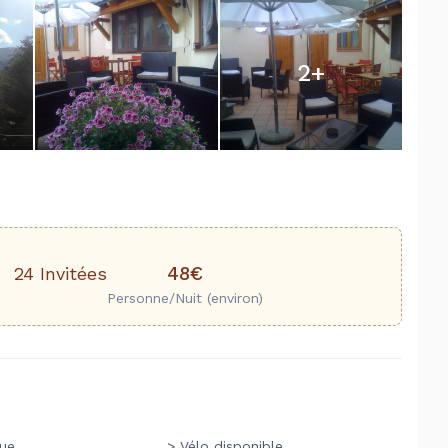
2
+
48€
24 Invitées
Personne/Nuit (environ)
que
> Vélo disponible