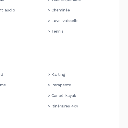
t audio
> Cheminée
> Lave-vaisselle
> Tennis
ed
> Karting
sme
> Parapente
> Canoë-kayak
> Itinéraires 4x4