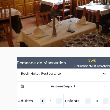
35€
Demande de réservation
Personne/Nuit (environ)
Roch Hotel-Restaurante
Arrivée
Départ
Adultes
Enfants
1
0
+
-
+
-