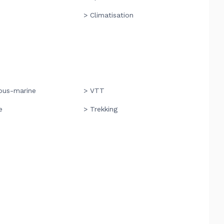
> Climatisation
ous-marine
> VTT
e
> Trekking