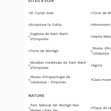
SITES À VOIR
>
El Cortal Gran
>
Torre de 
>
Sculpture la Cobla
>
Monument t
Església de Sant Martí
>
>
Santa Mari
d'Empúries
Museu d'Ar
>
Torre de Montgó
>
Catalunya 
Muralles medievals de Sant Martí
>
>
Àgora
d'Empúries
Museu d'Arqueologia de
>
>
Casa museu
Catalunya - Empúries
NATURE
Parc Natural del Montgrí illes
>
>
Plaça de la
Medes i Baix Ter