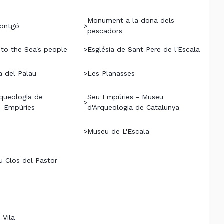
Monument a la dona dels
Montgó
>
pescadors
o the Sea's people
>
Església de Sant Pere de l'Escala
a del Palau
>
Les Planasses
queologia de
Seu Empúries - Museu
>
- Empúries
d'Arqueologia de Catalunya
>
Museu de L'Escala
 Clos del Pastor
 Vila