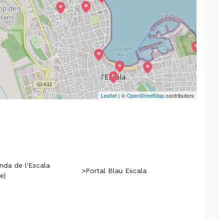
Leaflet
| ©
OpenStreetMap
contributors
nda de l'Escala
>
Portal Blau Escala
e)