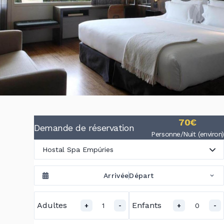
70€
Demande de réservation
Personne/Nuit (environ)
Hostal Spa Empúries
Arrivée
Départ
Adultes
Enfants
1
0
+
-
+
-