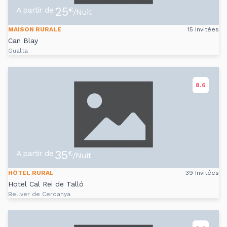
25
A partir de
€
/Nuit
MAISON RURALE
15 Invitées
Can Blay
Gualta
8.6
35
A partir de
€
/Nuit
HÔTEL RURAL
39 Invitées
Hotel Cal Rei de Talló
Bellver de Cerdanya