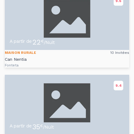
9.6
22
A partir de
€
/Nuit
MAISON RURALE
10 Invitées
Can Nentia
Fonteta
9.4
35
A partir de
€
/Nuit