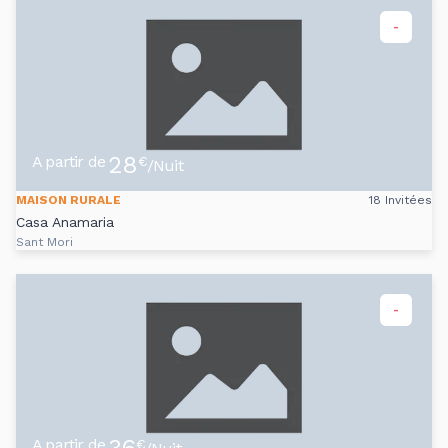
-
28
A partir de
€
/Nuit
MAISON RURALE
18 Invitées
Casa Anamaria
Sant Mori
-
A partir de
€