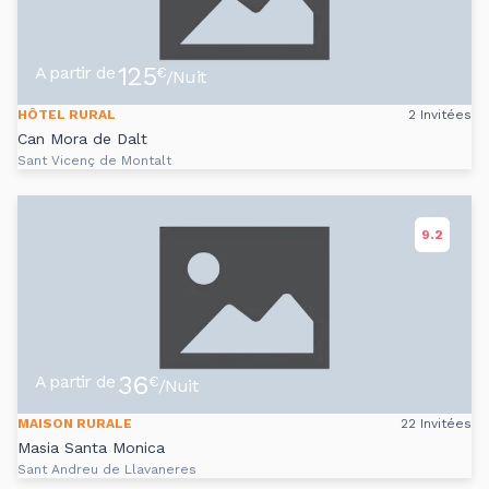
125
A partir de
€
/Nuit
HÔTEL RURAL
2 Invitées
Can Mora de Dalt
Sant Vicenç de Montalt
9.2
36
A partir de
€
/Nuit
MAISON RURALE
22 Invitées
Masia Santa Monica
Sant Andreu de Llavaneres