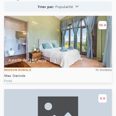
Trier par:
Popularité
10.0
35
A partir de
€
/Nuit
MAISON RURALE
10 Invitées
Mas Darovie
Foixà
9.0