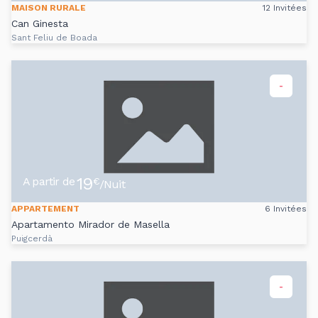
MAISON RURALE
12 Invitées
Can Ginesta
Sant Feliu de Boada
-
19
A partir de
€
/Nuit
APPARTEMENT
6 Invitées
Apartamento Mirador de Masella
Puigcerdà
-