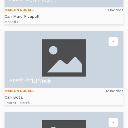
36
/Nuit
MAISON RURALE
10 Invitées
Can Marc Picapoll
Monells
-
19
A partir de
€
/Nuit
MAISON RURALE
12 Invitées
Can Bota
Pedret i Marzà
-