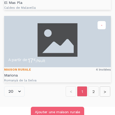
El Mas Pla
Caldes de Malavella
-
17
A partir de
€
/Nuit
MAISON RURALE
4 Invitées
Mariona
Romanyà de la Selva
<
1
2
>
Ajouter une maison rurale