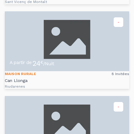
Sant Vicenç de Montalt
-
24
A partir de
€
/Nuit
MAISON RURALE
8 Invitées
Can Llonga
Riudarenes
-