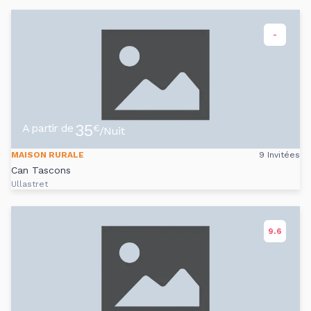
-
35
A partir de
€
/Nuit
MAISON RURALE
9 Invitées
Can Tascons
Ullastret
9.6