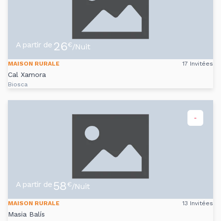
26
A partir de
€
/Nuit
MAISON RURALE
17 Invitées
Cal Xamora
Biosca
-
58
A partir de
€
/Nuit
MAISON RURALE
13 Invitées
Masia Balís