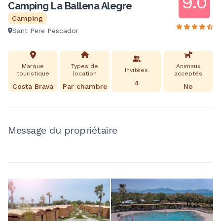
9.0
Camping La Ballena Alegre
Camping
Sant Pere Pescador
Marque
Types de
Animaux
Invitées
touristique
location
acceptés
4
Costa Brava
Par chambre
No
Message du propriétaire