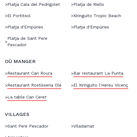
>
Platja Cala del Pedrigolet
>
Platja de Riells
>
El Portitxol
>
Xiringuito Tropic Beach
>
Platja d'Empúries
>
Platja d'Empúries
Platja de Sant Pere
>
Pescador
OÙ MANGER
Restaurant Can Roura
Bar restaurant La Punta
>
>
Restaurant Rostisseria Olé
El Xiringuito l'Hereu Vicenç
>
>
La table Can Ceret
>
VILLAGES
>
Sant Pere Pescador
>
Viladamat