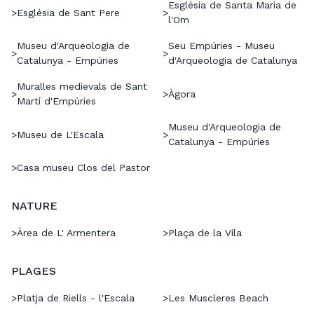
Església de Santa Maria de
>
Església de Sant Pere
>
l'Om
Museu d'Arqueologia de
Seu Empúries - Museu
>
>
Catalunya - Empúries
d'Arqueologia de Catalunya
Muralles medievals de Sant
>
>
Àgora
Martí d'Empúries
Museu d'Arqueologia de
>
Museu de L'Escala
>
Catalunya - Empúries
>
Casa museu Clos del Pastor
NATURE
>
Àrea de L' Armentera
>
Plaça de la Vila
PLAGES
>
Platja de Riells - l'Escala
>
Les Muscleres Beach