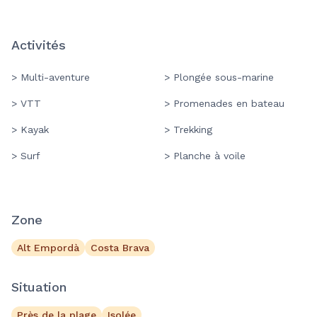
Activités
> Multi-aventure
> Plongée sous-marine
> VTT
> Promenades en bateau
> Kayak
> Trekking
> Surf
> Planche à voile
Zone
Alt Empordà
Costa Brava
Situation
Près de la plage
Isolée