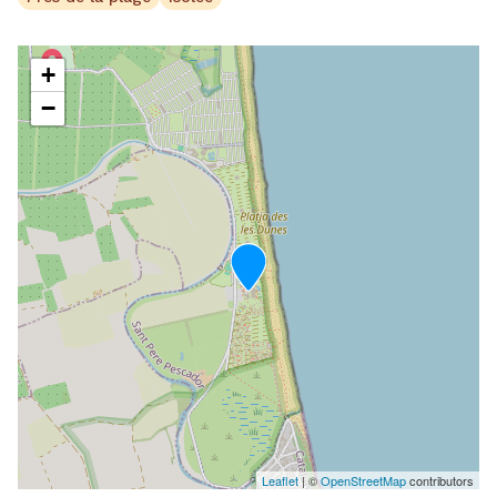
+
−
Leaflet
| ©
OpenStreetMap
contributors