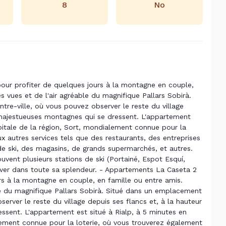
8
No
our profiter de quelques jours à la montagne en couple,
s vues et de l'air agréable du magnifique Pallars Sobirà.
re-ville, où vous pouvez observer le reste du village
s majestueuses montagnes qui se dressent. L'appartement
apitale de la région, Sort, mondialement connue pour la
 autres services tels que des restaurants, des entreprises
e ski, des magasins, de grands supermarchés, et autres.
vent plusieurs stations de ski (Portainé, Espot Esquí,
hiver dans toute sa splendeur. - Appartements La Caseta 2
rs à la montagne en couple, en famille ou entre amis.
le du magnifique Pallars Sobirà. Situé dans un emplacement
erver le reste du village depuis ses flancs et, à la hauteur
ssent. L'appartement est situé à Rialp, à 5 minutes en
alement connue pour la loterie, où vous trouverez également