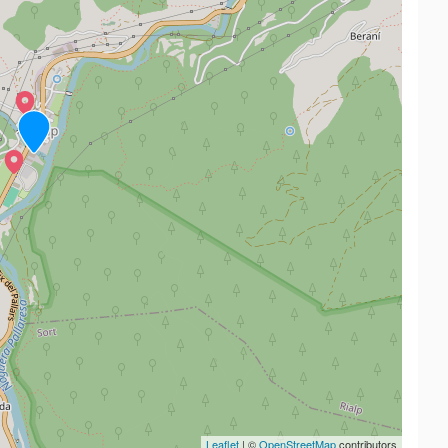
Leaflet
| ©
OpenStreetMap
contributors