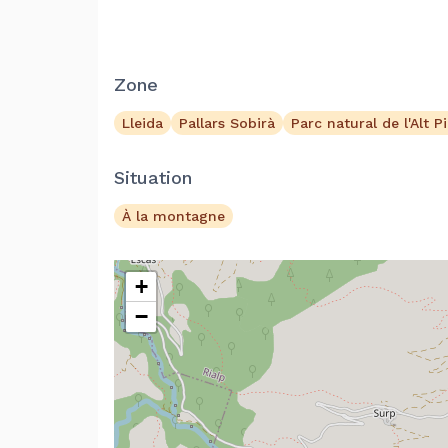
Zone
Lleida
Pallars Sobirà
Parc natural de l'Alt P
Situation
À la montagne
+
−