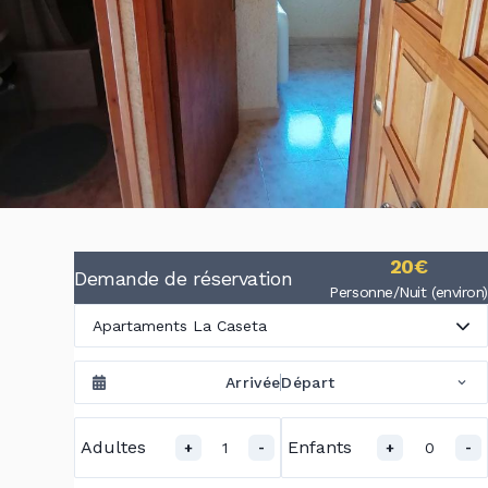
20€
Demande de réservation
Personne/Nuit (environ)
Apartaments La Caseta
Arrivée
Départ
Adultes
Enfants
1
0
+
-
+
-