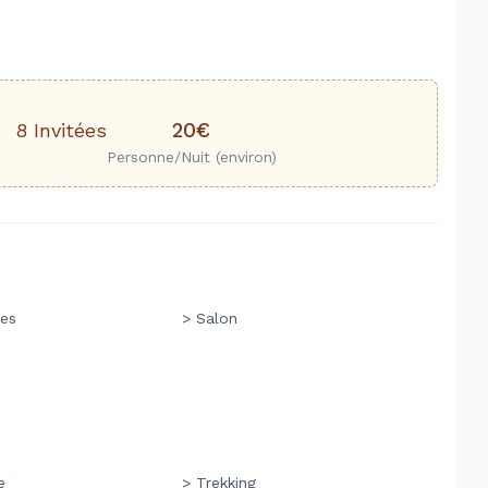
20€
8 Invitées
Personne/Nuit (environ)
es
> Salon
e
> Trekking