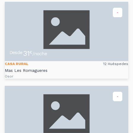
-
31
Desde
€
/noche
CASA RURAL
12 Huéspedes
Mas Les Romagueres
Osor
-