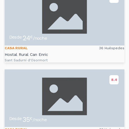
24
Desde
€
/noche
CASA RURAL
36 Huéspedes
Hostal Rural Can Enric
Sant Sadurní d'Osormort
8.4
35
Desde
€
/noche