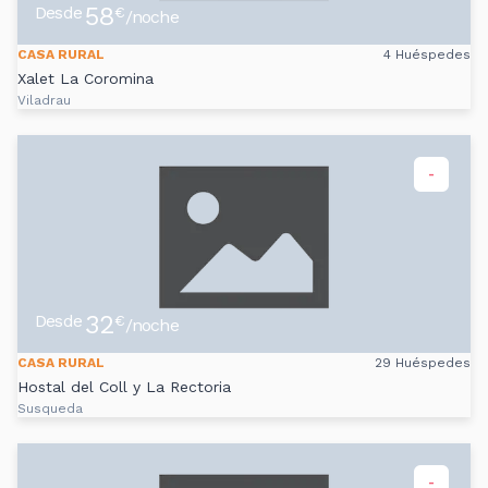
58
Desde
€
/noche
CASA RURAL
4 Huéspedes
Xalet La Coromina
Viladrau
-
32
Desde
€
/noche
CASA RURAL
29 Huéspedes
Hostal del Coll y La Rectoria
Susqueda
-