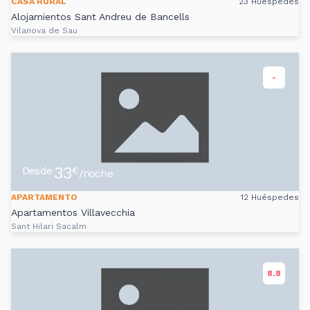
CASA RURAL
23 Huéspedes
Alojamientos Sant Andreu de Bancells
Vilanova de Sau
-
33
Desde
€
/noche
APARTAMENTO
12 Huéspedes
Apartamentos Villavecchia
Sant Hilari Sacalm
8.8