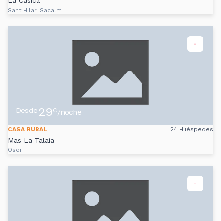
La Casica
Sant Hilari Sacalm
-
29
Desde
€
/noche
CASA RURAL
24 Huéspedes
Mas La Talaia
Osor
-