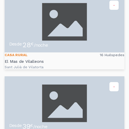
-
28
Desde
€
/noche
CASA RURAL
16 Huéspedes
El Mas de Vilalleons
Sant Julià de Vilatorta
-
39
Desde
€
/noche