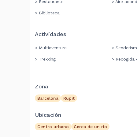
> Restaurante
> Aire acon
> Biblioteca
Actividades
> Multiaventura
> Senderis
> Trekking
> Recogida 
Zona
Barcelona
Rupit
Ubicación
Centro urbano
Cerca de un río