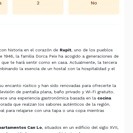
s
2
No
 con historia en el corazón de
Rupit
, uno de los pueblos
 1946, la familia Dorca Peix ha acogido a generaciones de
r que te hará sentir como en casa. Actualmente, la tercera
mbinando la esencia de un hostal con la hospitalidad y el
u encanto rústico y han sido renovadas para ofrecerte la
visión de pantalla plana, baño privado y Wi-Fi gratuito.
ofrece una experiencia gastronómica basada en la
cocina
ada que realzan los sabores auténticos de la región.
eal para relajarse con una tapa o una copa mientras
partamentos Can Lo
, situados en un edificio del siglo XVII,