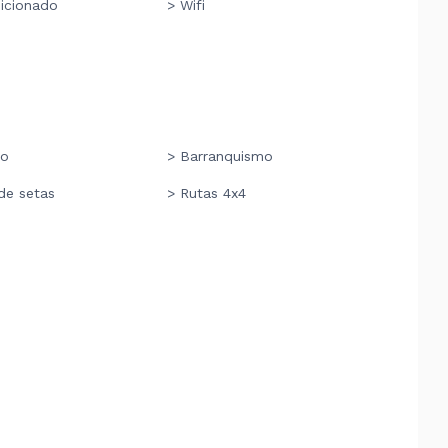
dicionado
> Wifi
mo
> Barranquismo
de setas
> Rutas 4x4