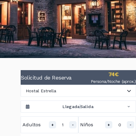
74€
Solicitud de Reserva
Persona/Noche (aprox.)
Hostal Estrella
Llegada
Salida
Adultos
Niños
1
0
+
-
+
-