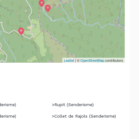
Leaflet
| ©
OpenStreetMap
contributors
derisme)
>
Rupit (Senderisme)
derisme)
>
Collet de Rajols (Senderisme)