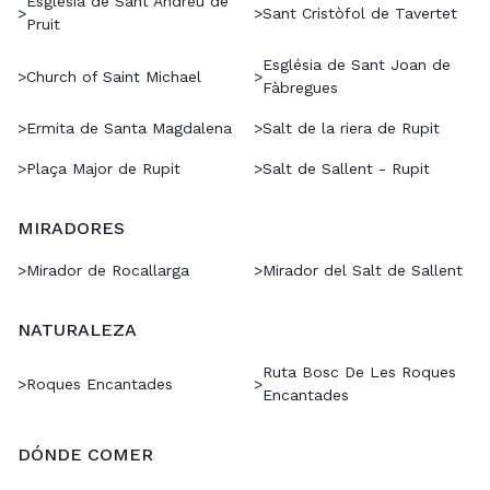
Església de Sant Andreu de
>
>
Sant Cristòfol de Tavertet
Pruit
Església de Sant Joan de
>
Church of Saint Michael
>
Fàbregues
>
Ermita de Santa Magdalena
>
Salt de la riera de Rupit
>
Plaça Major de Rupit
>
Salt de Sallent - Rupit
MIRADORES
>
Mirador de Rocallarga
>
Mirador del Salt de Sallent
NATURALEZA
Ruta Bosc De Les Roques
>
Roques Encantades
>
Encantades
DÓNDE COMER