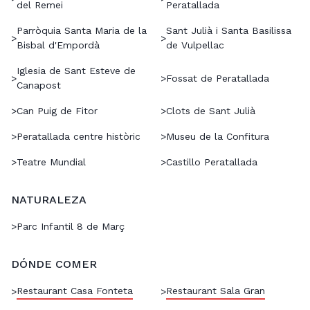
del Remei
Peratallada
Parròquia Santa Maria de la
Sant Julià i Santa Basilissa
>
>
Bisbal d'Empordà
de Vulpellac
Iglesia de Sant Esteve de
>
>
Fossat de Peratallada
Canapost
>
Can Puig de Fitor
>
Clots de Sant Julià
>
Peratallada centre històric
>
Museu de la Confitura
>
Teatre Mundial
>
Castillo Peratallada
NATURALEZA
>
Parc Infantil 8 de Març
DÓNDE COMER
Restaurant Casa Fonteta
Restaurant Sala Gran
>
>