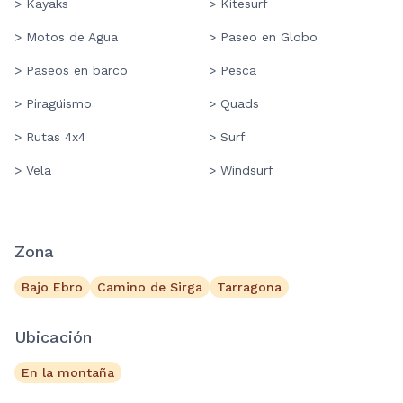
> Kayaks
> Kitesurf
> Motos de Agua
> Paseo en Globo
> Paseos en barco
> Pesca
> Piragüismo
> Quads
> Rutas 4x4
> Surf
> Vela
> Windsurf
Zona
Bajo Ebro
Camino de Sirga
Tarragona
Ubicación
En la montaña