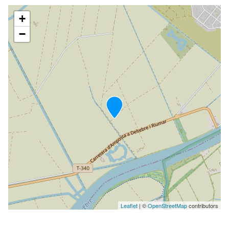
+
−
Leaflet
| ©
OpenStreetMap
contributors