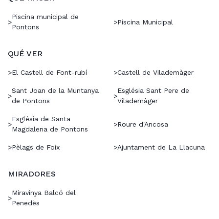
Piscina municipal de
>
>
Piscina Municipal
Pontons
QUÉ VER
>
El Castell de Font-rubí
>
Castell de Vilademàger
Sant Joan de la Muntanya
Església Sant Pere de
>
>
de Pontons
Vilademàger
Església de Santa
>
>
Roure d'Ancosa
Magdalena de Pontons
>
Pèlags de Foix
>
Ajuntament de La Llacuna
MIRADORES
Miravinya Balcó del
>
Penedès