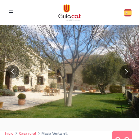
Inicio
Casa rural
Masia Ventanell