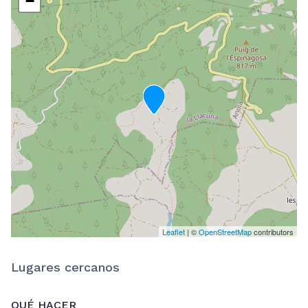
−
Leaflet
| ©
OpenStreetMap
contributors
Lugares cercanos
QUÉ HACER