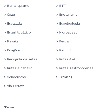
> Barranquismo
> BTT
> Caza
> Enoturismo
> Escalada
> Espeleología
> Esquí Acuático
> Hidrospeed
> Kayaks
> Pesca
> Piragüismo
> Rafting
> Recogida de setas
> Rutas 4x4
> Rutas a caballo
> Rutas gastronómicas
> Senderismo
> Trekking
> Vía Ferrata
Zona