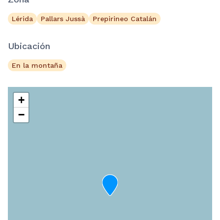
Lérida
Pallars Jussà
Prepirineo Catalán
Ubicación
En la montaña
+
−