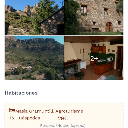
2
+
Habitaciones
Masia Gramuntill, Agroturisme
16 Huéspedes
29€
Persona/Noche (aprox.)