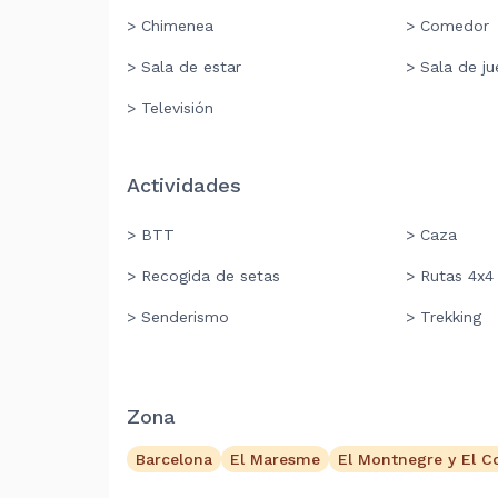
> Chimenea
> Comedor
> Sala de estar
> Sala de j
> Televisión
Actividades
> BTT
> Caza
> Recogida de setas
> Rutas 4x4
> Senderismo
> Trekking
Zona
Barcelona
El Maresme
El Montnegre y El C