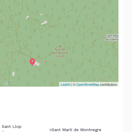
Leaflet
| ©
OpenStreetMap
contributors
e Sant Llop
>
Sant Martí de Montnegre