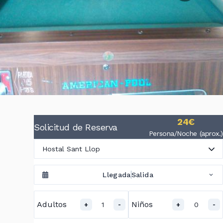
24€
Solicitud de Reserva
Persona/Noche (aprox.)
Hostal Sant Llop
Llegada
Salida
Adultos
Niños
1
0
+
-
+
-