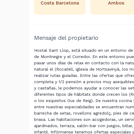
Costa Barcelona
Ambos
Mensaje del propietario
Hostal Sant Llop, está situado en un entorno d
de Montnegre y el Corredor. En este entorno pue
pasar unos días de relax en contacto con la na
natural el (Rocatell, iglesia de Hortsavinyà, los
realizar rutas guiadas. Entre las ofertas que of
completa y 1/2 pensión a precios muy asequibles
y castañas, le podemos ayudar a conocer las set
diferentes tipos de hábitats donde crecen los (R
o los exquisitos Ous de Reig). De nuestra cocina 
entre nuestras especialidades se encuentran num
barrecha de setas, rovellons agredolç, pies de cer
brasa. Las habitaciones son acogedoras, un serv
ajardinados, terraza, salón-bar con juegos, bill
infantil. Infórmense tenemos ofertas especiales