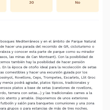
30
No
e bosques Mediterráneos y en el ámbito de Parque Natural
de hacer una parada del recorrido de GR, cicloturismo o
turaleza y conocer esta parte de parque como su mirador
 masos, las minas de Can Montsant). Con la posibilidad de
recemos también hay la posibilidad de hacer pensión
. En la época de otoño ideal para la recolección de setas
as comestibles y hacer una excursión guiada por los
ossinyol, Rovellons, Ceps, Trompetes, Escarlets, Llit Groc
y menús podrá agradar, platos típicos, tradicionales y
erosos platos a base de setas (canelones de rovellons,
do, ternera con setas...) y las tradicionales carnes a la
icio atento y amable. Disponemos de unos exteriores
ar, futbolín y salón para banquetes comuniones y una zona
 para grupos o para estancias de más de tres noches.