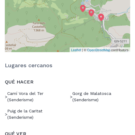
Leaflet
| ©
OpenStreetMap
contributors
Lugares cercanos
QUÉ HACER
Camí Vora del Ter
Gorg de Malatosca
>
>
(Senderisme)
(Senderisme)
Puig de la Caritat
>
(Senderisme)
QUÉ VER