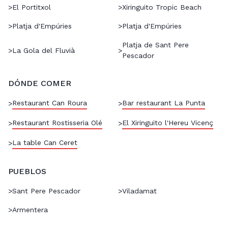
>
El Portitxol
>
Xiringuito Tropic Beach
>
Platja d'Empúries
>
Platja d'Empúries
Platja de Sant Pere
>
La Gola del Fluvià
>
Pescador
DÓNDE COMER
Restaurant Can Roura
Bar restaurant La Punta
>
>
Restaurant Rostisseria Olé
El Xiringuito l'Hereu Vicenç
>
>
La table Can Ceret
>
PUEBLOS
>
Sant Pere Pescador
>
Viladamat
>
Armentera