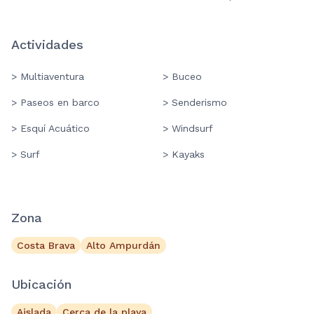
Actividades
> Multiaventura
> Buceo
> Paseos en barco
> Senderismo
> Esquí Acuático
> Windsurf
> Surf
> Kayaks
Zona
Costa Brava
Alto Ampurdán
Ubicación
Aislada
Cerca de la playa