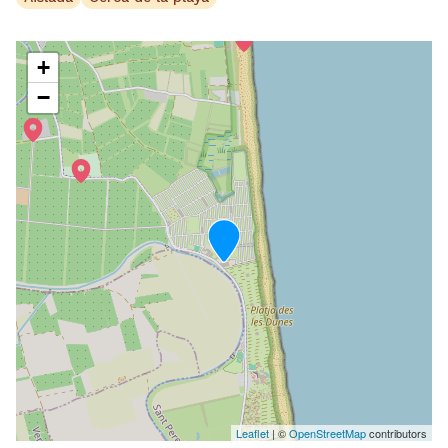
+
−
Leaflet
| ©
OpenStreetMap
contributors