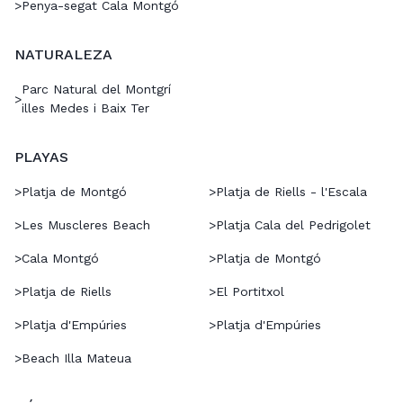
>
Penya-segat Cala Montgó
NATURALEZA
Parc Natural del Montgrí
>
illes Medes i Baix Ter
PLAYAS
>
Platja de Montgó
>
Platja de Riells - l'Escala
>
Les Muscleres Beach
>
Platja Cala del Pedrigolet
>
Cala Montgó
>
Platja de Montgó
>
Platja de Riells
>
El Portitxol
>
Platja d'Empúries
>
Platja d'Empúries
>
Beach Illa Mateua