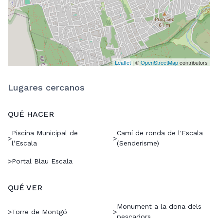
Leaflet
| ©
OpenStreetMap
contributors
Lugares cercanos
QUÉ HACER
Piscina Municipal de
Camí de ronda de l'Escala
>
>
l’Escala
(Senderisme)
>
Portal Blau Escala
QUÉ VER
Monument a la dona dels
>
Torre de Montgó
>
pescadors